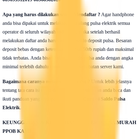
Apa yang harus dilakukan seusai Mendaftar ?
Agar handphone
anda bisa dipakai untuk melakukan isi ulang pulsa elektrik semua
operator di seluruh wilayah Indonesia, maka setelah berhasil
melakukan daftar anda harus mengisi saldo deposit pulsa. Besaran
deposit bebas dengan ketentuan minimal 50rb rupiah dan maksimal
tidak terbatas. Anda bisa isi deposit saldo pulsa anda dengan angka
minimal terlebih dahulu untuk uji coba kehebatan server kami.
Bagaimana caranya mengisi saldo pulsa ?
Untuk lebih jelasnya
tentang tata cara isi saldo deposit pulsa ini silahkan anda baca dan
ikuti panduan yang terdapat di halaman :
Cara isi Saldo Pulsa
Elektrik
.
KEUNGGULAN & KELEBIHAN SERVER PULSA MURAH
PPOB KAMI