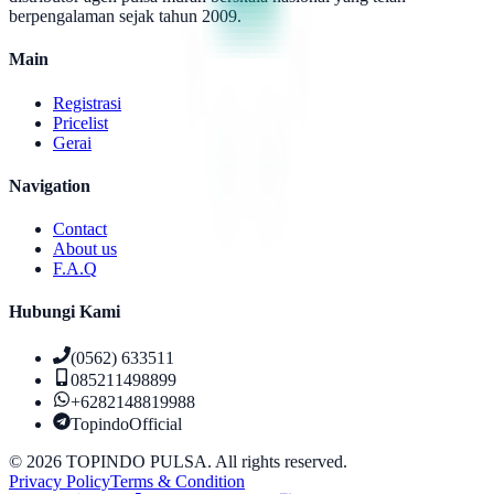
berpengalaman sejak tahun 2009.
Main
Registrasi
Pricelist
Gerai
Navigation
Contact
About us
F.A.Q
Hubungi Kami
(0562) 633511
085211498899
+6282148819988
TopindoOfficial
©
2026
TOPINDO PULSA. All rights reserved.
Privacy Policy
Terms & Condition