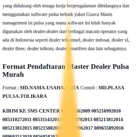
yang didukung oleh tenaga kerja berpengalaman dibidangnya dan
menggunakan software pulsa terbaik yakni Guava Manis
management isi pulsa yang mana software ini telah banyak
digunakan oleh dealer-dealer dari berbagai macam operator yang
ada di Indonesia seperti dealer telkomsel, dealer indosat, dealer xl,
dealer three, dealer telkom, dealer smartfren dan lain sebagainya.
Format Pendaftaran Master Dealer Pulsa
Murah
Format :
MD.NAMA-USAHA.KOTA
Contoh :
MD.PLASA
PULSA.TOLIKARA
KIRIM KE SMS CENTER
085311562009 085216992010
085310272011 085311432012 085213782013 085213812014
085213812015 085215082016 085819962017 089655892018
089693512019 08568582020