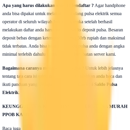
Apa yang harus dilakukan seusai Mendaftar ?
Agar handphone
anda bisa dipakai untuk melakukan isi ulang pulsa elektrik semua
operator di seluruh wilayah Indonesia, maka setelah berhasil
melakukan daftar anda harus mengisi saldo deposit pulsa. Besaran
deposit bebas dengan ketentuan minimal 50rb rupiah dan maksimal
tidak terbatas. Anda bisa isi deposit saldo pulsa anda dengan angka
minimal terlebih dahulu untuk uji coba kehebatan server kami.
Bagaimana caranya mengisi saldo pulsa ?
Untuk lebih jelasnya
tentang tata cara isi saldo deposit pulsa ini silahkan anda baca dan
ikuti panduan yang terdapat di halaman :
Cara isi Saldo Pulsa
Elektrik
.
KEUNGGULAN & KELEBIHAN SERVER PULSA MURAH
PPOB KAMI
Baca juga