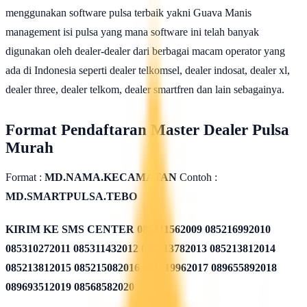
menggunakan software pulsa terbaik yakni Guava Manis
management isi pulsa yang mana software ini telah banyak
digunakan oleh dealer-dealer dari berbagai macam operator yang
ada di Indonesia seperti dealer telkomsel, dealer indosat, dealer xl,
dealer three, dealer telkom, dealer smartfren dan lain sebagainya.
Format Pendaftaran Master Dealer Pulsa
Murah
Format :
MD.NAMA.KECAMATAN
Contoh :
MD.SMARTPULSA.TEBO
KIRIM KE SMS CENTER
085311562009 085216992010
085310272011 085311432012 085213782013 085213812014
085213812015 085215082016 085819962017 089655892018
089693512019 08568582020