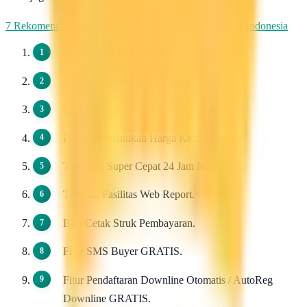
7 Rekomendasi Pengirim WhatsApp Massal Terbaik di Indonesia
Pendaftaran 100 Gratis.
Harga Dasar Pulsa Termurah / Grosir.
Dapat di Downlinkan Tidak Terbatas.
Bebas Menentukan Harga Ke Downline.
Transaksi Super Cepat 24 Jam Non Stop.
Tersedia Fasilitas Web Report.
Bisa Cetak Struk Pembayaran.
Fitur SMS Buyer GRATIS.
Fitur Pendaftaran Downline Otomatis / AutoReg
Downline GRATIS.