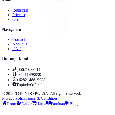
Registrasi
Pricelist
Gerai
Navigation
Contact
About us
F.A.Q
Hubungi Kami
(0562) 633511
085211498899
+6282148819988
TopindoOfficial
©
2026
TOPINDO PULSA. All rights reserved.
Privacy Policy
Terms & Condition
Home
Daftar
Harga
Panduan
Blog