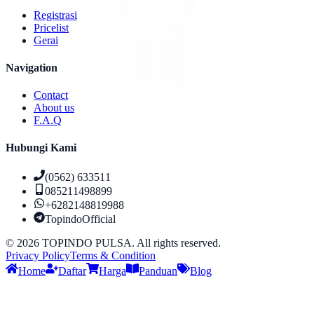
Registrasi
Pricelist
Gerai
Navigation
Contact
About us
F.A.Q
Hubungi Kami
(0562) 633511
085211498899
+6282148819988
TopindoOfficial
©
2026
TOPINDO PULSA. All rights reserved.
Privacy Policy
Terms & Condition
Home
Daftar
Harga
Panduan
Blog