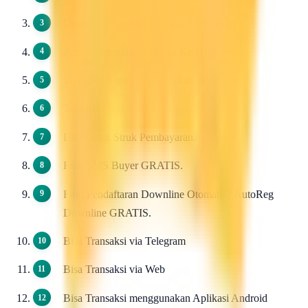
Dapat di Downlinkan Tidak Terbatas.
Bebas Menentukan Harga Ke Downline.
Transaksi Super Cepat 24 Jam Non Stop.
Tersedia Fasilitas Web Report.
Bisa Cetak Struk Pembayaran.
Fitur SMS Buyer GRATIS.
Fitur Pendaftaran Downline Otomatis / AutoReg
Downline GRATIS.
Bisa Transaksi via Telegram
Bisa Transaksi via Web
Bisa Transaksi menggunakan Aplikasi Android