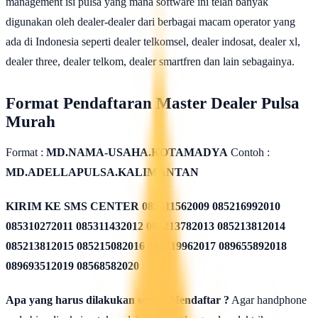
management isi pulsa yang mana software ini telah banyak
digunakan oleh dealer-dealer dari berbagai macam operator yang
ada di Indonesia seperti dealer telkomsel, dealer indosat, dealer xl,
dealer three, dealer telkom, dealer smartfren dan lain sebagainya.
Format Pendaftaran Master Dealer Pulsa
Murah
Format :
MD.NAMA-USAHA.KOTAMADYA
Contoh :
MD.ADELLAPULSA.KALIMANTAN
KIRIM KE SMS CENTER
085311562009 085216992010
085310272011 085311432012 085213782013 085213812014
085213812015 085215082016 085819962017 089655892018
089693512019 08568582020
Apa yang harus dilakukan seusai Mendaftar ?
Agar handphone