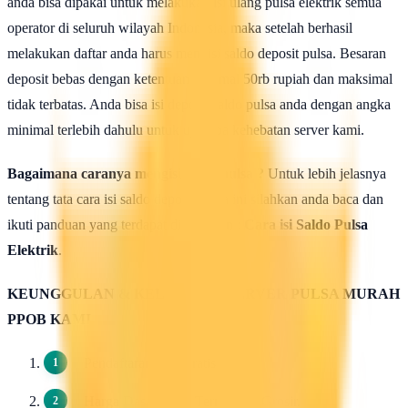
anda bisa dipakai untuk melakukan isi ulang pulsa elektrik semua
operator di seluruh wilayah Indonesia, maka setelah berhasil
melakukan daftar anda harus mengisi saldo deposit pulsa. Besaran
deposit bebas dengan ketentuan minimal 50rb rupiah dan maksimal
tidak terbatas. Anda bisa isi deposit saldo pulsa anda dengan angka
minimal terlebih dahulu untuk uji coba kehebatan server kami.
Bagaimana caranya mengisi saldo pulsa ?
Untuk lebih jelasnya
tentang tata cara isi saldo deposit pulsa ini silahkan anda baca dan
ikuti panduan yang terdapat di halaman :
Cara isi Saldo Pulsa
Elektrik
.
KEUNGGULAN & KELEBIHAN SERVER PULSA MURAH
PPOB KAMI
Pendaftaran 100 Gratis.
Harga Dasar Pulsa Termurah / Grosir.