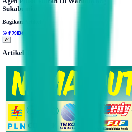
Agen Pulsa Murah Di Warudoyong
Sukabumi
Bagikan Artikel
Artikel Terkait