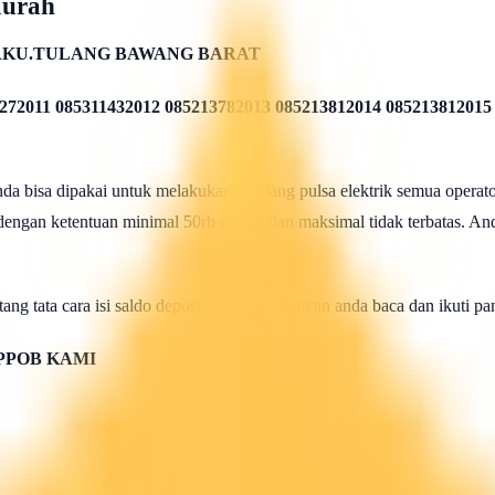
Murah
AKU.TULANG BAWANG BARAT
272011 085311432012 085213782013 085213812014 085213812015
 bisa dipakai untuk melakukan isi ulang pulsa elektrik semua operato
 dengan ketentuan minimal 50rb rupiah dan maksimal tidak terbatas. And
ang tata cara isi saldo deposit pulsa ini silahkan anda baca dan ikuti 
PPOB KAMI