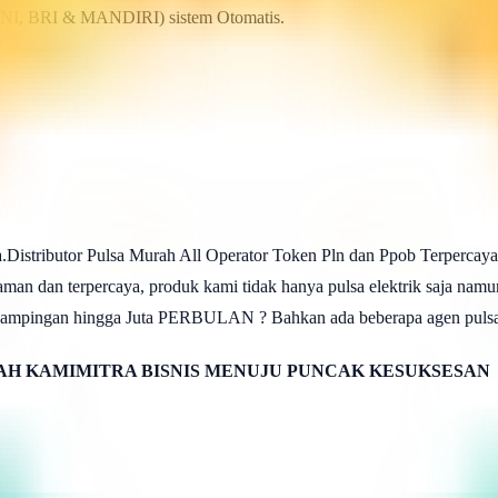
BNI, BRI & MANDIRI) sistem Otomatis.
.Distributor Pulsa Murah All Operator Token Pln dan Ppob Terpercaya
aman dan terpercaya, produk kami tidak hanya pulsa elektrik saja na
an sampingan hingga Juta PERBULAN ? Bahkan ada beberapa agen pulsa 
H KAMIMITRA BISNIS MENUJU PUNCAK KESUKSESAN