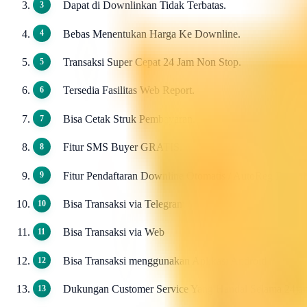
Dapat di Downlinkan Tidak Terbatas.
Bebas Menentukan Harga Ke Downline.
Transaksi Super Cepat 24 Jam Non Stop.
Tersedia Fasilitas Web Report.
Bisa Cetak Struk Pembayaran.
Fitur SMS Buyer GRATIS.
Fitur Pendaftaran Downline Otomatis / AutoReg Down
Bisa Transaksi via Telegram
Bisa Transaksi via Web
Bisa Transaksi menggunakan Aplikasi Android
Dukungan Customer Service Yang Handal Selama 24ja