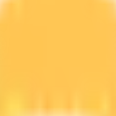
line GRATIS.
m.