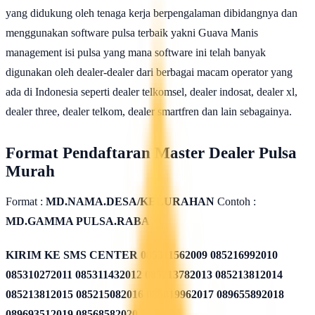
yang didukung oleh tenaga kerja berpengalaman dibidangnya dan
menggunakan software pulsa terbaik yakni Guava Manis
management isi pulsa yang mana software ini telah banyak
digunakan oleh dealer-dealer dari berbagai macam operator yang
ada di Indonesia seperti dealer telkomsel, dealer indosat, dealer xl,
dealer three, dealer telkom, dealer smartfren dan lain sebagainya.
Format Pendaftaran Master Dealer Pulsa
Murah
Format :
MD.NAMA.DESA/KELURAHAN
Contoh :
MD.GAMMA PULSA.RABA
KIRIM KE SMS CENTER
085311562009 085216992010
085310272011 085311432012 085213782013 085213812014
085213812015 085215082016 085819962017 089655892018
089693512019 08568582020