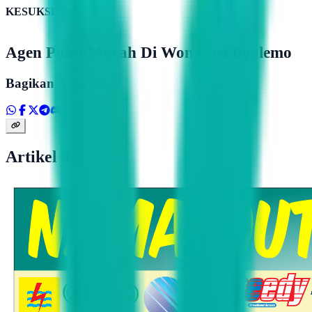
KESUKSESAN
Agen Pulsa Murah Di Wonosari Boalemo
Bagikan Artikel
Artikel Terkait