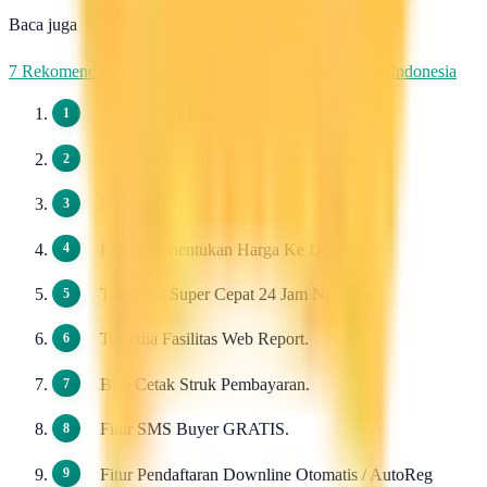
Baca juga
7 Rekomendasi Pengirim WhatsApp Massal Terbaik di Indonesia
Pendaftaran 100 Gratis.
Harga Dasar Pulsa Termurah / Grosir.
Dapat di Downlinkan Tidak Terbatas.
Bebas Menentukan Harga Ke Downline.
Transaksi Super Cepat 24 Jam Non Stop.
Tersedia Fasilitas Web Report.
Bisa Cetak Struk Pembayaran.
Fitur SMS Buyer GRATIS.
Fitur Pendaftaran Downline Otomatis / AutoReg