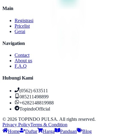
Main
Registrasi
Pricelist
Gerai
Navigation
Contact
About us
F.A.Q
Hubungi Kami
(0562) 633511
085211498899
+6282148819988
TopindoOfficial
©
2026
TOPINDO PULSA. All rights reserved.
Privacy Policy
Terms & Condition
Home
Daftar
Harga
Panduan
Blog