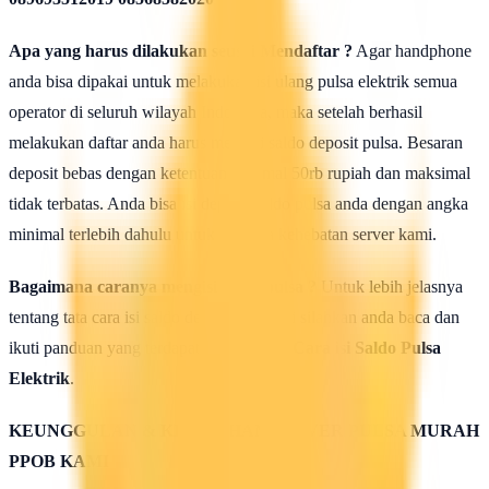
Apa yang harus dilakukan seusai Mendaftar ?
Agar handphone
anda bisa dipakai untuk melakukan isi ulang pulsa elektrik semua
operator di seluruh wilayah Indonesia, maka setelah berhasil
melakukan daftar anda harus mengisi saldo deposit pulsa. Besaran
deposit bebas dengan ketentuan minimal 50rb rupiah dan maksimal
tidak terbatas. Anda bisa isi deposit saldo pulsa anda dengan angka
minimal terlebih dahulu untuk uji coba kehebatan server kami.
Bagaimana caranya mengisi saldo pulsa ?
Untuk lebih jelasnya
tentang tata cara isi saldo deposit pulsa ini silahkan anda baca dan
ikuti panduan yang terdapat di halaman :
Cara isi Saldo Pulsa
Elektrik
.
KEUNGGULAN & KELEBIHAN SERVER PULSA MURAH
PPOB KAMI