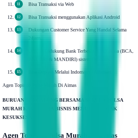
Bisa Transaksi via Web
Bisa Transaksi menggunakan Aplikasi Android
Dukungan Customer Service Yang Handal Selama
24jam.
Deposit Didukung Bank Terbesar di Indonesia (BCA,
BNI, BRI & MANDIRI) sistem Otomatis.
Bisa Deposit Melalui Indomaret / Alfamart.
Agen Topindo Pulsa Murah Di Aimas
BURUAN BERGABUNG BERSAMA SERVER PULSA
MURAH KAMIMITRA BISNIS MENUJU PUNCAK
KESUKSESAN
Agen Topindo Pulsa Murah Di Aimas