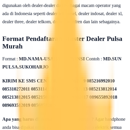
digunakan oleh dealer-dealer dari berbagai macam operator yang
ada di Indonesia seperti dealer telkomsel, dealer indosat, dealer xl,
dealer three, dealer telkom, dealer smartfren dan lain sebagainya.
Format Pendaftaran Master Dealer Pulsa
Murah
Format :
MD.NAMA-USAHA.PROVINSI
Contoh :
MD.SUN
PULSA.SUKOHARJO
KIRIM KE SMS CENTER
085311562009 085216992010
085310272011 085311432012 085213782013 085213812014
085213812015 085215082016 085819962017 089655892018
089693512019 08568582020
Apa yang harus dilakukan seusai Mendaftar ?
Agar handphone
anda bisa dipakai untuk melakukan isi ulang pulsa elektrik semua