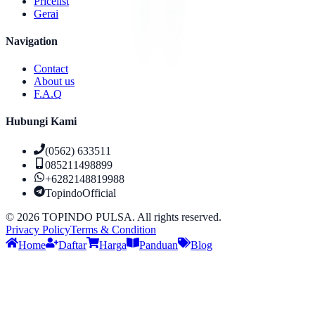
Pricelist
Gerai
Navigation
Contact
About us
F.A.Q
Hubungi Kami
(0562) 633511
085211498899
+6282148819988
TopindoOfficial
©
2026
TOPINDO PULSA. All rights reserved.
Privacy Policy
Terms & Condition
Home
Daftar
Harga
Panduan
Blog