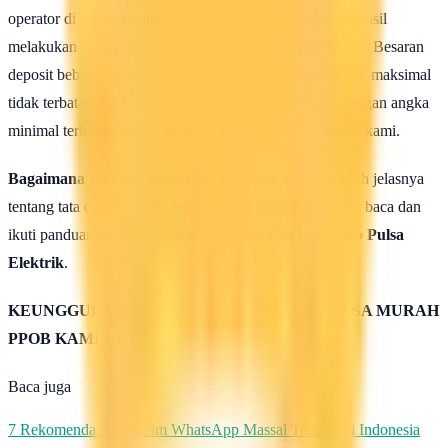
operator di seluruh wilayah Indonesia, maka setelah berhasil
melakukan daftar anda harus mengisi saldo deposit pulsa. Besaran
deposit bebas dengan ketentuan minimal 50rb rupiah dan maksimal
tidak terbatas. Anda bisa isi deposit saldo pulsa anda dengan angka
minimal terlebih dahulu untuk uji coba kehebatan server kami.
Bagaimana caranya mengisi saldo pulsa ?
Untuk lebih jelasnya
tentang tata cara isi saldo deposit pulsa ini silahkan anda baca dan
ikuti panduan yang terdapat di halaman :
Cara isi Saldo Pulsa
Elektrik
.
KEUNGGULAN & KELEBIHAN SERVER PULSA MURAH
PPOB KAMI
Baca juga
7 Rekomendasi Pengirim WhatsApp Massal Terbaik di Indonesia