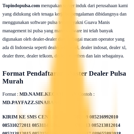
Topindopulsa.com
merupakan server induk dari perusahaan kami
yang didukung oleh tenaga kerja berpengalaman dibidangnya dan
menggunakan software pulsa terbaik yakni Guava Manis
management isi pulsa yang mana software ini telah banyak
digunakan oleh dealer-dealer dari berbagai macam operator yang
ada di Indonesia seperti dealer telkomsel, dealer indosat, dealer xl,
dealer three, dealer telkom, dealer smartfren dan lain sebagainya.
Format Pendaftaran Master Dealer Pulsa
Murah
Format :
MD.NAME.KECAMATAN
Contoh :
MD.PAYFAZZ.SINABANG
KIRIM KE SMS CENTER
085311562009 085216992010
085310272011 085311432012 085213782013 085213812014
085213812015 085215082016 085819962017 089655892018