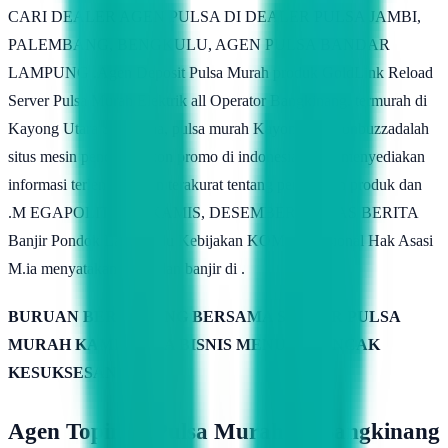
CARI DEALER AGEN PULSA DI DEALER PULSA JAMBI,
PALEMBANG, BENGKULU, AGEN PULSA BANDAR
LAMPUNG .Agen Deposit Pulsa Murah produk GoldLink Reload
Server Pulsa Murah Elektrik all Operator Bangkinang. termurah di
Kayong Utara Sukadana, pulsa murah Kayong .Diskonbuzzadalah
situs mesin pencari diskon promo di indonesia. kami menyediakan
informasi terlengkap dan terakurat tentang penawaran produk dan
.M EGAPOLITAN. . KAMIS, DESEMBER LINTAS BERITA
Banjir Pondok Labu Perlu Kebijakan KOMISI Nasional Hak Asasi
M.ia menyatakan persoalan banjir di .
BURUAN BERGABUNG BERSAMA SERVER PULSA
MURAH KAMIMITRA BISNIS MENUJU PUNCAK
KESUKSESAN
Agen Topindo Pulsa Murah Di Bangkinang