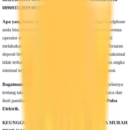
089693512019 08568582020
Apa yang harus dilakukan seusai Mendaftar ?
Agar handphone
anda bisa dipakai untuk melakukan isi ulang pulsa elektrik semua
operator di seluruh wilayah Indonesia, maka setelah berhasil
melakukan daftar anda harus mengisi saldo deposit pulsa. Besaran
deposit bebas dengan ketentuan minimal 50rb rupiah dan maksimal
tidak terbatas. Anda bisa isi deposit saldo pulsa anda dengan angka
minimal terlebih dahulu untuk uji coba kehebatan server kami.
Bagaimana caranya mengisi saldo pulsa ?
Untuk lebih jelasnya
tentang tata cara isi saldo deposit pulsa ini silahkan anda baca dan
ikuti panduan yang terdapat di halaman :
Cara isi Saldo Pulsa
Elektrik
.
KEUNGGULAN & KELEBIHAN SERVER PULSA MURAH