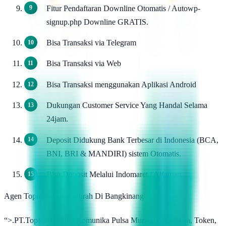
Fitur Pendaftaran Downline Otomatis / Autowp-
signup.php Downline GRATIS.
Bisa Transaksi via Telegram
Bisa Transaksi via Web
Bisa Transaksi menggunakan Aplikasi Android
Dukungan Customer Service Yang Handal Selama
24jam.
Deposit Didukung Bank Terbesar di Indonesia (BCA,
BNI, BRI & MANDIRI) sistem Otomatis.
Bisa Deposit Melalui Indomaret / Alfamart.
Agen Topindo Pulsa Murah Di Bangkinang
“>.PT.Topindo Solusi Komunika Pulsa Murah, Pulsa Data, Token,