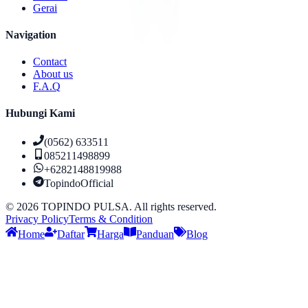
Gerai
Navigation
Contact
About us
F.A.Q
Hubungi Kami
(0562) 633511
085211498899
+6282148819988
TopindoOfficial
©
2026
TOPINDO PULSA. All rights reserved.
Privacy Policy
Terms & Condition
Home
Daftar
Harga
Panduan
Blog