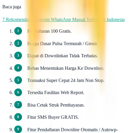
Baca juga
7 Rekomendasi Pengirim WhatsApp Massal Terbaik di Indonesia
Pendaftaran 100 Gratis.
Harga Dasar Pulsa Termurah / Grosir.
Dapat di Downlinkan Tidak Terbatas.
Bebas Menentukan Harga Ke Downline.
Transaksi Super Cepat 24 Jam Non Stop.
Tersedia Fasilitas Web Report.
Bisa Cetak Struk Pembayaran.
Fitur SMS Buyer GRATIS.
Fitur Pendaftaran Downline Otomatis / Autowp-