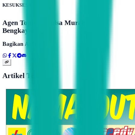
KESUKSESAN
Agen Topindo Pulsa Murah Di
Bengkayang
Bagikan Artikel
Artikel Terkait