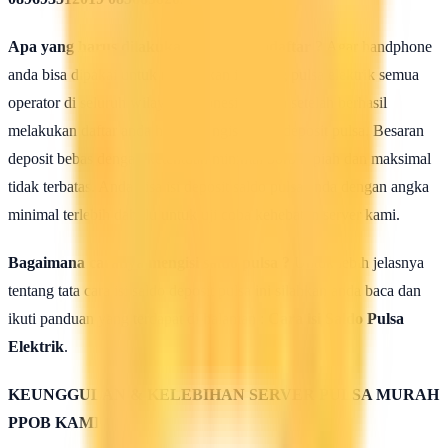
Apa yang harus dilakukan seusai Mendaftar ?
Agar handphone
anda bisa dipakai untuk melakukan isi ulang pulsa elektrik semua
operator di seluruh wilayah Indonesia, maka setelah berhasil
melakukan daftar anda harus mengisi saldo deposit pulsa. Besaran
deposit bebas dengan ketentuan minimal 50rb rupiah dan maksimal
tidak terbatas. Anda bisa isi deposit saldo pulsa anda dengan angka
minimal terlebih dahulu untuk uji coba kehebatan server kami.
Bagaimana caranya mengisi saldo pulsa ?
Untuk lebih jelasnya
tentang tata cara isi saldo deposit pulsa ini silahkan anda baca dan
ikuti panduan yang terdapat di halaman :
Cara isi Saldo Pulsa
Elektrik
.
KEUNGGULAN & KELEBIHAN SERVER PULSA MURAH
PPOB KAMI