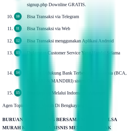
signup.php Downline GRATIS.
Bisa Transaksi via Telegram
Bisa Transaksi via Web
Bisa Transaksi menggunakan Aplikasi Android
Dukungan Customer Service Yang Handal Selama
24jam.
Deposit Didukung Bank Terbesar di Indonesia (BCA,
BNI, BRI & MANDIRI) sistem Otomatis.
Bisa Deposit Melalui Indomaret / Alfamart.
Agen Topindo Pulsa Murah Di Bengkayang
BURUAN BERGABUNG BERSAMA SERVER PULSA
MURAH KAMIMITRA BISNIS MENUJU PUNCAK