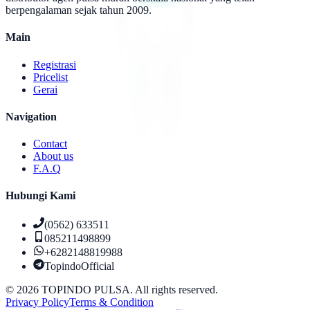
berpengalaman sejak tahun 2009.
Main
Registrasi
Pricelist
Gerai
Navigation
Contact
About us
F.A.Q
Hubungi Kami
(0562) 633511
085211498899
+6282148819988
TopindoOfficial
©
2026
TOPINDO PULSA. All rights reserved.
Privacy Policy
Terms & Condition