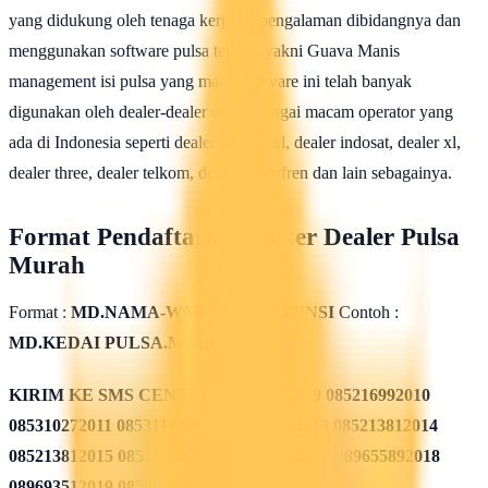
yang didukung oleh tenaga kerja berpengalaman dibidangnya dan
menggunakan software pulsa terbaik yakni Guava Manis
management isi pulsa yang mana software ini telah banyak
digunakan oleh dealer-dealer dari berbagai macam operator yang
ada di Indonesia seperti dealer telkomsel, dealer indosat, dealer xl,
dealer three, dealer telkom, dealer smartfren dan lain sebagainya.
Format Pendaftaran Master Dealer Pulsa
Murah
Format :
MD.NAMA-WARUNG.PROPINSI
Contoh :
MD.KEDAI PULSA.MALILI
KIRIM KE SMS CENTER
085311562009 085216992010
085310272011 085311432012 085213782013 085213812014
085213812015 085215082016 085819962017 089655892018
089693512019 08568582020