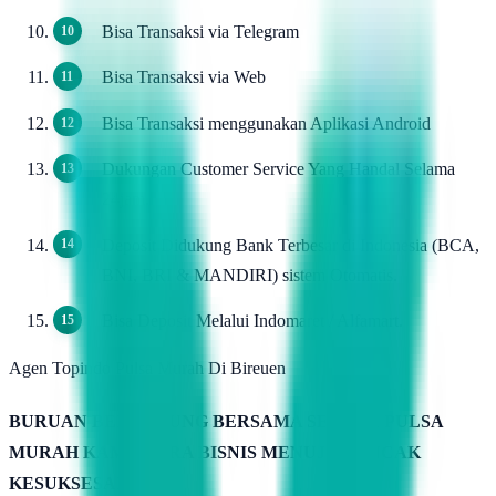
Bisa Transaksi via Telegram
Bisa Transaksi via Web
Bisa Transaksi menggunakan Aplikasi Android
Dukungan Customer Service Yang Handal Selama
24jam.
Deposit Didukung Bank Terbesar di Indonesia (BCA,
BNI, BRI & MANDIRI) sistem Otomatis.
Bisa Deposit Melalui Indomaret / Alfamart.
Agen Topindo Pulsa Murah Di Bireuen
BURUAN BERGABUNG BERSAMA SERVER PULSA
MURAH KAMIMITRA BISNIS MENUJU PUNCAK
KESUKSESAN