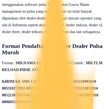
menggunakan software pulsa terbaik yakni Guava Manis
management isi pulsa yang mana software ini telah banyak
digunakan oleh dealer-dealer dari berbagai macam operator yang
ada di Indonesia seperti dealer telkomsel, dealer indosat, dealer xl,
dealer three, dealer telkom, dealer smartfren dan lain sebagainya.
Format Pendaftaran Master Dealer Pulsa
Murah
Format :
MD.NAMA-USAHA.PROPINSI
Contoh :
MD.TLM
RELOAD.PIDIE JAYA
KIRIM KE SMS CENTER
085311562009 085216992010
085310272011 085311432012 085213782013 085213812014
085213812015 085215082016 085819962017 089655892018
089693512019 08568582020