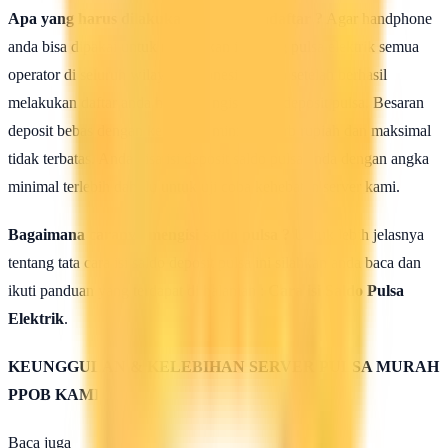
Apa yang harus dilakukan seusai Mendaftar ?
Agar handphone
anda bisa dipakai untuk melakukan isi ulang pulsa elektrik semua
operator di seluruh wilayah Indonesia, maka setelah berhasil
melakukan daftar anda harus mengisi saldo deposit pulsa. Besaran
deposit bebas dengan ketentuan minimal 50rb rupiah dan maksimal
tidak terbatas. Anda bisa isi deposit saldo pulsa anda dengan angka
minimal terlebih dahulu untuk uji coba kehebatan server kami.
Bagaimana caranya mengisi saldo pulsa ?
Untuk lebih jelasnya
tentang tata cara isi saldo deposit pulsa ini silahkan anda baca dan
ikuti panduan yang terdapat di halaman :
Cara isi Saldo Pulsa
Elektrik
.
KEUNGGULAN & KELEBIHAN SERVER PULSA MURAH
PPOB KAMI
Baca juga