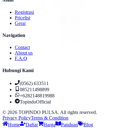
Registrasi
Pricelist
Gerai
Navigation
Contact
About us
F.A.Q
Hubungi Kami
(0562) 633511
085211498899
+6282148819988
TopindoOfficial
©
2026
TOPINDO PULSA. All rights reserved.
Privacy Policy
Terms & Condition
Home
Daftar
Harga
Panduan
Blog