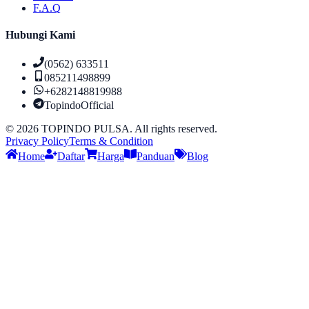
F.A.Q
Hubungi Kami
(0562) 633511
085211498899
+6282148819988
TopindoOfficial
©
2026
TOPINDO PULSA. All rights reserved.
Privacy Policy
Terms & Condition
Home
Daftar
Harga
Panduan
Blog