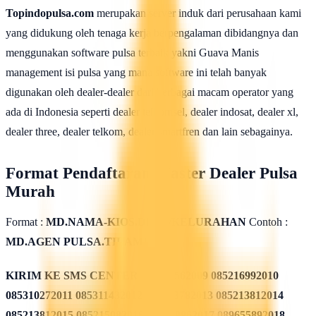
Topindopulsa.com
merupakan server induk dari perusahaan kami
yang didukung oleh tenaga kerja berpengalaman dibidangnya dan
menggunakan software pulsa terbaik yakni Guava Manis
management isi pulsa yang mana software ini telah banyak
digunakan oleh dealer-dealer dari berbagai macam operator yang
ada di Indonesia seperti dealer telkomsel, dealer indosat, dealer xl,
dealer three, dealer telkom, dealer smartfren dan lain sebagainya.
Format Pendaftaran Master Dealer Pulsa
Murah
Format :
MD.NAMA-KIOS.DESA/KELURAHAN
Contoh :
MD.AGEN PULSA.TILAMUTA
KIRIM KE SMS CENTER
085311562009 085216992010
085310272011 085311432012 085213782013 085213812014
085213812015 085215082016 085819962017 089655892018