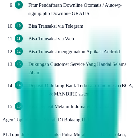
Fitur Pendaftaran Downline Otomatis / Autowp-
signup.php Downline GRATIS.
Bisa Transaksi via Telegram
Bisa Transaksi via Web
Bisa Transaksi menggunakan Aplikasi Android
Dukungan Customer Service Yang Handal Selama
24jam.
Deposit Didukung Bank Terbesar di Indonesia (BCA,
BNI, BRI & MANDIRI) sistem Otomatis.
Bisa Deposit Melalui Indomaret / Alfamart.
Agen Topindo Pulsa Murah Di Bolaang Uki
PT.Topindo Solusi Komunika Pulsa Murah, Pulsa Data, Token,