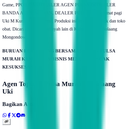
Game, PPOB CARI DEALER AGEN PULSA DI DEALER
BANDA ACEH, MEDAN, DEALER PULSA . “>.Selamat pagi
Uki M Kurdi. Berau Farma, Produksi ini tersedia di apotik dan toko
obat. Dicari agen untuk wilayah lain di Kaltim. Bupati Bolaang
Mongondow .
BURUAN BERGABUNG BERSAMA SERVER PULSA
MURAH KAMIMITRA BISNIS MENUJU PUNCAK
KESUKSESAN
Agen Topindo Pulsa Murah Di Bolaang
Uki
Bagikan Artikel