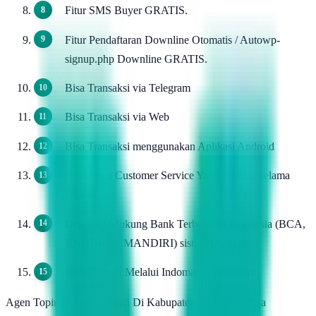
Fitur SMS Buyer GRATIS.
Fitur Pendaftaran Downline Otomatis / Autowp-
signup.php Downline GRATIS.
Bisa Transaksi via Telegram
Bisa Transaksi via Web
Bisa Transaksi menggunakan Aplikasi Android
Dukungan Customer Service Yang Handal Selama
24jam.
Deposit Didukung Bank Terbesar di Indonesia (BCA,
BNI, BRI & MANDIRI) sistem Otomatis.
Bisa Deposit Melalui Indomaret / Alfamart.
Agen Topindo Pulsa Murah Di Kabupaten Aceh Tenggara