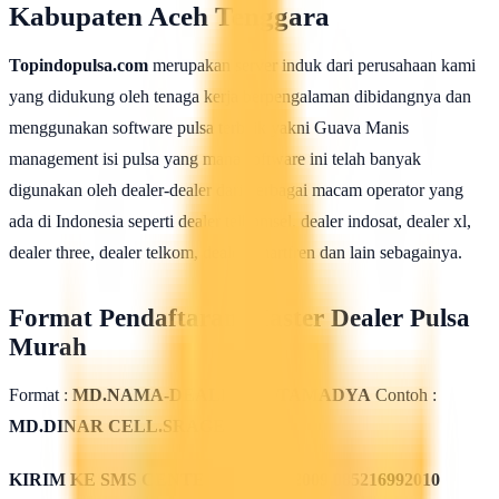
Kabupaten Aceh Tenggara
Topindopulsa.com
merupakan server induk dari perusahaan kami
yang didukung oleh tenaga kerja berpengalaman dibidangnya dan
menggunakan software pulsa terbaik yakni Guava Manis
management isi pulsa yang mana software ini telah banyak
digunakan oleh dealer-dealer dari berbagai macam operator yang
ada di Indonesia seperti dealer telkomsel, dealer indosat, dealer xl,
dealer three, dealer telkom, dealer smartfren dan lain sebagainya.
Format Pendaftaran Master Dealer Pulsa
Murah
Format :
MD.NAMA-DEALER.KOTAMADYA
Contoh :
MD.DINAR CELL.SRAGEN
KIRIM KE SMS CENTER
085311562009 085216992010