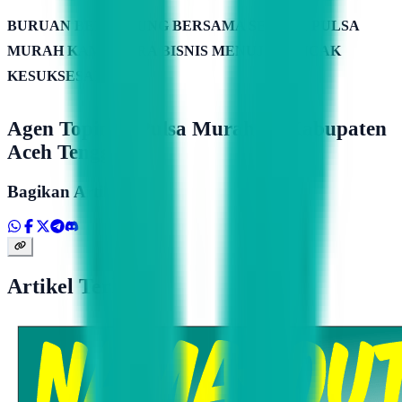
BURUAN BERGABUNG BERSAMA SERVER PULSA
MURAH KAMIMITRA BISNIS MENUJU PUNCAK
KESUKSESAN
Agen Topindo Pulsa Murah Di Kabupaten
Aceh Tenggara
Bagikan Artikel
Artikel Terkait