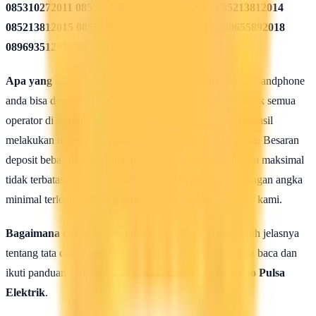
085310272011 085311432012 085213782013 085213812014
085213812015 085215082016 085819962017 089655892018
089693512019 08568582020
Apa yang harus dilakukan seusai Mendaftar ?
Agar handphone
anda bisa dipakai untuk melakukan isi ulang pulsa elektrik semua
operator di seluruh wilayah Indonesia, maka setelah berhasil
melakukan daftar anda harus mengisi saldo deposit pulsa. Besaran
deposit bebas dengan ketentuan minimal 50rb rupiah dan maksimal
tidak terbatas. Anda bisa isi deposit saldo pulsa anda dengan angka
minimal terlebih dahulu untuk uji coba kehebatan server kami.
Bagaimana caranya mengisi saldo pulsa ?
Untuk lebih jelasnya
tentang tata cara isi saldo deposit pulsa ini silahkan anda baca dan
ikuti panduan yang terdapat di halaman :
Cara isi Saldo Pulsa
Elektrik
.