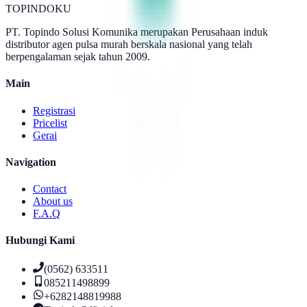
TOPINDOKU
PT. Topindo Solusi Komunika merupakan Perusahaan induk
distributor agen pulsa murah berskala nasional yang telah
berpengalaman sejak tahun 2009.
Main
Registrasi
Pricelist
Gerai
Navigation
Contact
About us
F.A.Q
Hubungi Kami
(0562) 633511
085211498899
+6282148819988