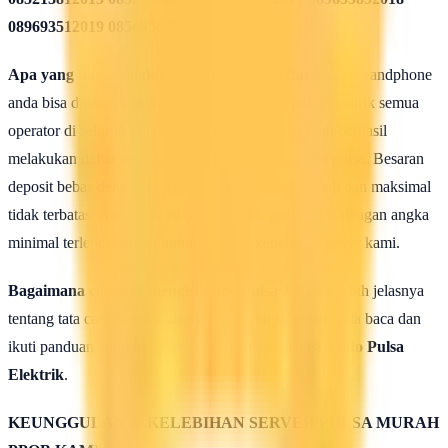
089693512019 08568582020
Apa yang harus dilakukan seusai Mendaftar ?
Agar handphone
anda bisa dipakai untuk melakukan isi ulang pulsa elektrik semua
operator di seluruh wilayah Indonesia, maka setelah berhasil
melakukan daftar anda harus mengisi saldo deposit pulsa. Besaran
deposit bebas dengan ketentuan minimal 50rb rupiah dan maksimal
tidak terbatas. Anda bisa isi deposit saldo pulsa anda dengan angka
minimal terlebih dahulu untuk uji coba kehebatan server kami.
Bagaimana caranya mengisi saldo pulsa ?
Untuk lebih jelasnya
tentang tata cara isi saldo deposit pulsa ini silahkan anda baca dan
ikuti panduan yang terdapat di halaman :
Cara isi Saldo Pulsa
Elektrik
.
KEUNGGULAN & KELEBIHAN SERVER PULSA MURAH