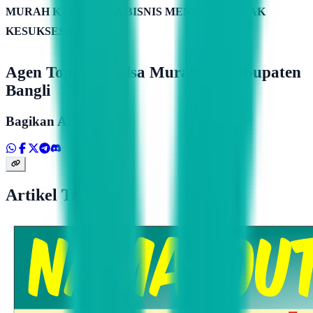
MURAH KAMIMITRA BISNIS MENUJU PUNCAK
KESUKSESAN
Agen Topindo Pulsa Murah Di Kabupaten
Bangli
Bagikan Artikel
Artikel Terkait