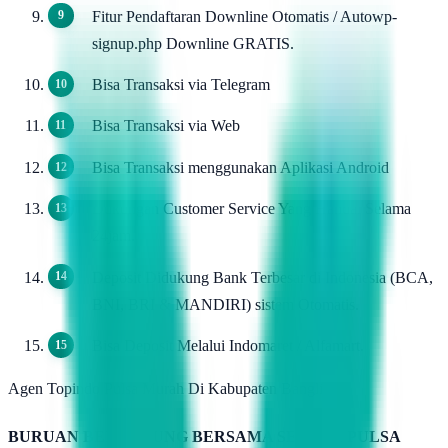
Fitur Pendaftaran Downline Otomatis / Autowp-
signup.php Downline GRATIS.
Bisa Transaksi via Telegram
Bisa Transaksi via Web
Bisa Transaksi menggunakan Aplikasi Android
Dukungan Customer Service Yang Handal Selama
24jam.
Deposit Didukung Bank Terbesar di Indonesia (BCA,
BNI, BRI & MANDIRI) sistem Otomatis.
Bisa Deposit Melalui Indomaret / Alfamart.
Agen Topindo Pulsa Murah Di Kabupaten Bangli
BURUAN BERGABUNG BERSAMA SERVER PULSA