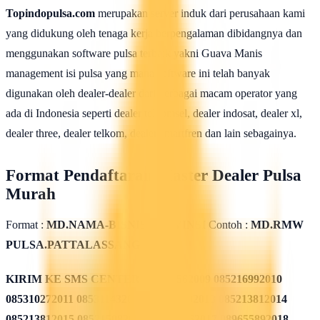
Topindopulsa.com
merupakan server induk dari perusahaan kami
yang didukung oleh tenaga kerja berpengalaman dibidangnya dan
menggunakan software pulsa terbaik yakni Guava Manis
management isi pulsa yang mana software ini telah banyak
digunakan oleh dealer-dealer dari berbagai macam operator yang
ada di Indonesia seperti dealer telkomsel, dealer indosat, dealer xl,
dealer three, dealer telkom, dealer smartfren dan lain sebagainya.
Format Pendaftaran Master Dealer Pulsa
Murah
Format :
MD.NAMA-BISNIS.PROVINSI
Contoh :
MD.RMW
PULSA.PATTALASSANG
KIRIM KE SMS CENTER
085311562009 085216992010
085310272011 085311432012 085213782013 085213812014
085213812015 085215082016 085819962017 089655892018