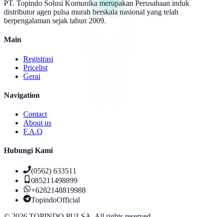
PT. Topindo Solusi Komunika merupakan Perusahaan induk
distributor agen pulsa murah berskala nasional yang telah
berpengalaman sejak tahun 2009.
Main
Registrasi
Pricelist
Gerai
Navigation
Contact
About us
F.A.Q
Hubungi Kami
(0562) 633511
085211498899
+6282148819988
TopindoOfficial
©
2026
TOPINDO PULSA. All rights reserved.