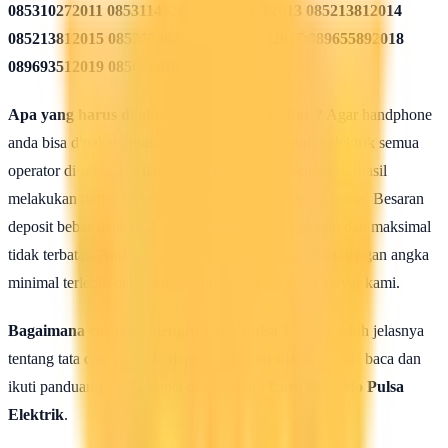
085310272011 085311432012 085213782013 085213812014
085213812015 085215082016 085819962017 089655892018
089693512019 08568582020
Apa yang harus dilakukan seusai Mendaftar ?
Agar handphone
anda bisa dipakai untuk melakukan isi ulang pulsa elektrik semua
operator di seluruh wilayah Indonesia, maka setelah berhasil
melakukan daftar anda harus mengisi saldo deposit pulsa. Besaran
deposit bebas dengan ketentuan minimal 50rb rupiah dan maksimal
tidak terbatas. Anda bisa isi deposit saldo pulsa anda dengan angka
minimal terlebih dahulu untuk uji coba kehebatan server kami.
Bagaimana caranya mengisi saldo pulsa ?
Untuk lebih jelasnya
tentang tata cara isi saldo deposit pulsa ini silahkan anda baca dan
ikuti panduan yang terdapat di halaman :
Cara isi Saldo Pulsa
Elektrik
.