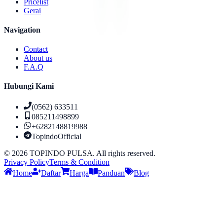
Pricelist
Gerai
Navigation
Contact
About us
F.A.Q
Hubungi Kami
(0562) 633511
085211498899
+6282148819988
TopindoOfficial
©
2026
TOPINDO PULSA. All rights reserved.
Privacy Policy
Terms & Condition
Home
Daftar
Harga
Panduan
Blog