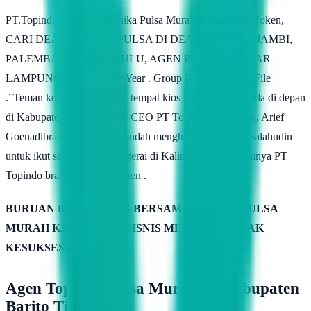
PT.Topindo Solusi Komunika Pulsa Murah, Pulsa Data, Token,
CARI DEALER AGEN PULSA DI DEALER PULSA JAMBI,
PALEMBANG, BENGKULU, AGEN PULSA BANDAR
LAMPUNG . “>.Files For Year . Group By Number Of File
.”Teman korban melapor ke tempat kios pulsa, yang berada di depan
di Kabupaten Pasaman oleh CEO PT Topindo Atlas Asia, Arief
Goenadibrata di .”Iya saya sudah menghubungi Abang Salahudin
untuk ikut seleksi Barito di gerai di Kalimantan. Sebelumnya PT
Topindo brankas di Kabupaten .
BURUAN BERGABUNG BERSAMA SERVER PULSA
MURAH KAMIMITRA BISNIS MENUJU PUNCAK
KESUKSESAN
Agen Topindo Pulsa Murah Di Kabupaten
Barito Timur