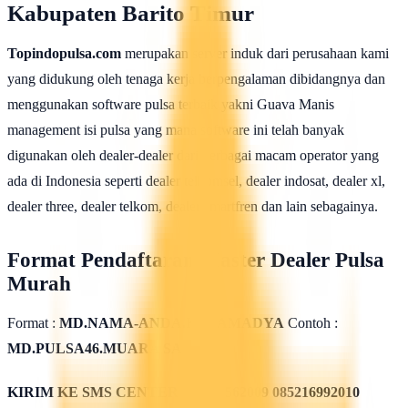
Kabupaten Barito Timur
Topindopulsa.com
merupakan server induk dari perusahaan kami
yang didukung oleh tenaga kerja berpengalaman dibidangnya dan
menggunakan software pulsa terbaik yakni Guava Manis
management isi pulsa yang mana software ini telah banyak
digunakan oleh dealer-dealer dari berbagai macam operator yang
ada di Indonesia seperti dealer telkomsel, dealer indosat, dealer xl,
dealer three, dealer telkom, dealer smartfren dan lain sebagainya.
Format Pendaftaran Master Dealer Pulsa
Murah
Format :
MD.NAMA-ANDA.KOTAMADYA
Contoh :
MD.PULSA46.MUARA SABAK
KIRIM KE SMS CENTER
085311562009 085216992010