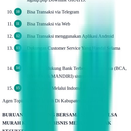
Bisa Transaksi via Telegram
Bisa Transaksi via Web
Bisa Transaksi menggunakan Aplikasi Android
Dukungan Customer Service Yang Handal Selama
24jam.
Deposit Didukung Bank Terbesar di Indonesia (BCA,
BNI, BRI & MANDIRI) sistem Otomatis.
Bisa Deposit Melalui Indomaret / Alfamart.
Agen Topindo Pulsa Murah Di Kabupaten Bengkayang
BURUAN BERGABUNG BERSAMA SERVER PULSA
MURAH KAMIMITRA BISNIS MENUJU PUNCAK