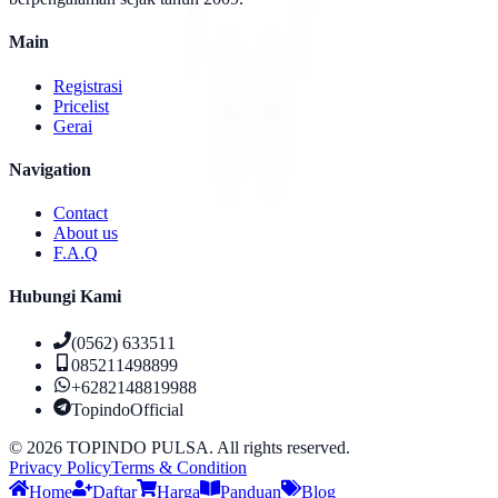
Main
Registrasi
Pricelist
Gerai
Navigation
Contact
About us
F.A.Q
Hubungi Kami
(0562) 633511
085211498899
+6282148819988
TopindoOfficial
©
2026
TOPINDO PULSA. All rights reserved.
Privacy Policy
Terms & Condition
Home
Daftar
Harga
Panduan
Blog