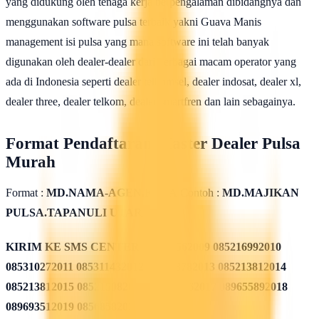
yang didukung oleh tenaga kerja berpengalaman dibidangnya dan
menggunakan software pulsa terbaik yakni Guava Manis
management isi pulsa yang mana software ini telah banyak
digunakan oleh dealer-dealer dari berbagai macam operator yang
ada di Indonesia seperti dealer telkomsel, dealer indosat, dealer xl,
dealer three, dealer telkom, dealer smartfren dan lain sebagainya.
Format Pendaftaran Master Dealer Pulsa
Murah
Format :
MD.NAMA-AGEN.KOTA
Contoh :
MD.MAJIKAN
PULSA.TAPANULI UTARA
KIRIM KE SMS CENTER
085311562009 085216992010
085310272011 085311432012 085213782013 085213812014
085213812015 085215082016 085819962017 089655892018
089693512019 08568582020