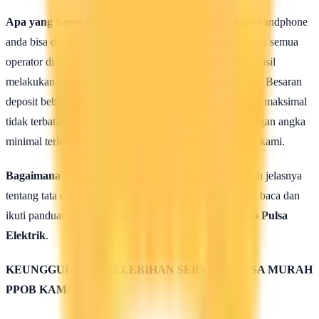
Apa yang harus dilakukan seusai Mendaftar ?
Agar handphone
anda bisa dipakai untuk melakukan isi ulang pulsa elektrik semua
operator di seluruh wilayah Indonesia, maka setelah berhasil
melakukan daftar anda harus mengisi saldo deposit pulsa. Besaran
deposit bebas dengan ketentuan minimal 50rb rupiah dan maksimal
tidak terbatas. Anda bisa isi deposit saldo pulsa anda dengan angka
minimal terlebih dahulu untuk uji coba kehebatan server kami.
Bagaimana caranya mengisi saldo pulsa ?
Untuk lebih jelasnya
tentang tata cara isi saldo deposit pulsa ini silahkan anda baca dan
ikuti panduan yang terdapat di halaman :
Cara isi Saldo Pulsa
Elektrik
.
KEUNGGULAN & KELEBIHAN SERVER PULSA MURAH
PPOB KAMI