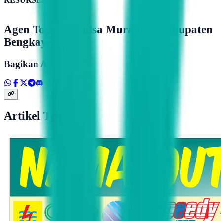
KESUKSESAN
Agen Topindo Pulsa Murah Di Kabupaten
Bengkayang
Bagikan Artikel
Artikel Terkait