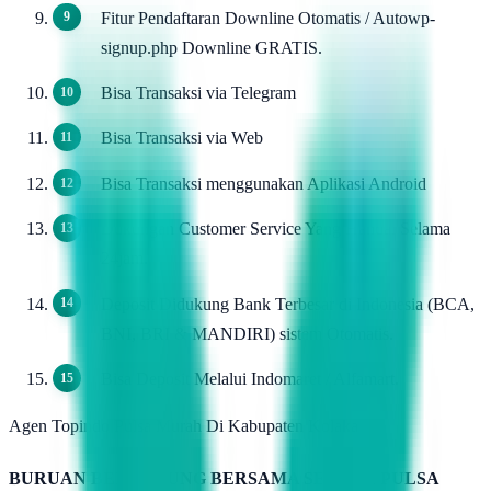
Fitur Pendaftaran Downline Otomatis / Autowp-
signup.php Downline GRATIS.
Bisa Transaksi via Telegram
Bisa Transaksi via Web
Bisa Transaksi menggunakan Aplikasi Android
Dukungan Customer Service Yang Handal Selama
24jam.
Deposit Didukung Bank Terbesar di Indonesia (BCA,
BNI, BRI & MANDIRI) sistem Otomatis.
Bisa Deposit Melalui Indomaret / Alfamart.
Agen Topindo Pulsa Murah Di Kabupaten Kolaka
BURUAN BERGABUNG BERSAMA SERVER PULSA