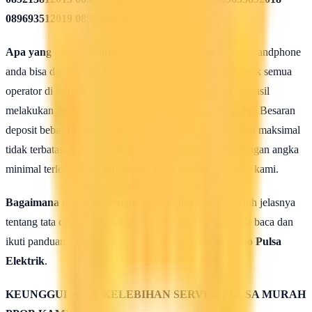
089693512019 08568582020
Apa yang harus dilakukan seusai Mendaftar ?
Agar handphone
anda bisa dipakai untuk melakukan isi ulang pulsa elektrik semua
operator di seluruh wilayah Indonesia, maka setelah berhasil
melakukan daftar anda harus mengisi saldo deposit pulsa. Besaran
deposit bebas dengan ketentuan minimal 50rb rupiah dan maksimal
tidak terbatas. Anda bisa isi deposit saldo pulsa anda dengan angka
minimal terlebih dahulu untuk uji coba kehebatan server kami.
Bagaimana caranya mengisi saldo pulsa ?
Untuk lebih jelasnya
tentang tata cara isi saldo deposit pulsa ini silahkan anda baca dan
ikuti panduan yang terdapat di halaman :
Cara isi Saldo Pulsa
Elektrik
.
KEUNGGULAN & KELEBIHAN SERVER PULSA MURAH