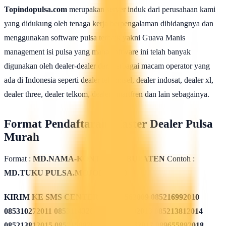
Topindopulsa.com
merupakan server induk dari perusahaan kami
yang didukung oleh tenaga kerja berpengalaman dibidangnya dan
menggunakan software pulsa terbaik yakni Guava Manis
management isi pulsa yang mana software ini telah banyak
digunakan oleh dealer-dealer dari berbagai macam operator yang
ada di Indonesia seperti dealer telkomsel, dealer indosat, dealer xl,
dealer three, dealer telkom, dealer smartfren dan lain sebagainya.
Format Pendaftaran Master Dealer Pulsa
Murah
Format :
MD.NAMA-KONTER.KABUPATEN
Contoh :
MD.TUKU PULSA.MOJOKERTO
KIRIM KE SMS CENTER
085311562009 085216992010
085310272011 085311432012 085213782013 085213812014
085213812015 085215082016 085819962017 089655892018