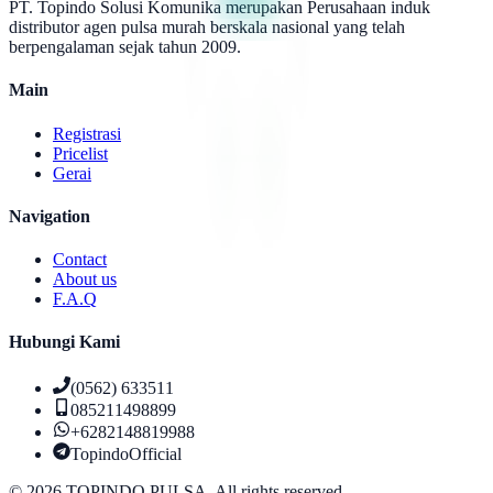
PT. Topindo Solusi Komunika merupakan Perusahaan induk
distributor agen pulsa murah berskala nasional yang telah
berpengalaman sejak tahun 2009.
Main
Registrasi
Pricelist
Gerai
Navigation
Contact
About us
F.A.Q
Hubungi Kami
(0562) 633511
085211498899
+6282148819988
TopindoOfficial
©
2026
TOPINDO PULSA. All rights reserved.