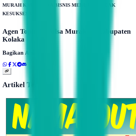
MURAH KAMIMITRA BISNIS MENUJU PUNCAK
KESUKSESAN
Agen Topindo Pulsa Murah Di Kabupaten
Kolaka
Bagikan Artikel
Artikel Terkait