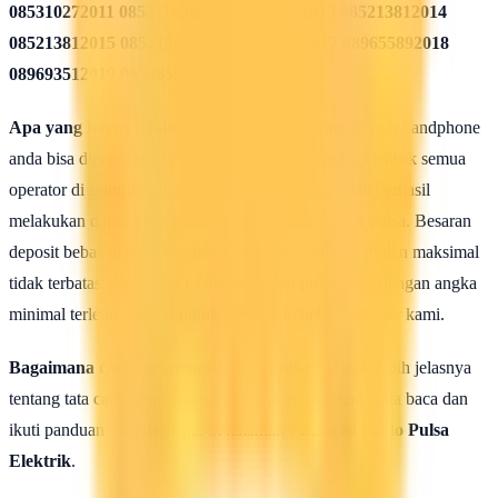
085310272011 085311432012 085213782013 085213812014
085213812015 085215082016 085819962017 089655892018
089693512019 08568582020
Apa yang harus dilakukan seusai Mendaftar ?
Agar handphone
anda bisa dipakai untuk melakukan isi ulang pulsa elektrik semua
operator di seluruh wilayah Indonesia, maka setelah berhasil
melakukan daftar anda harus mengisi saldo deposit pulsa. Besaran
deposit bebas dengan ketentuan minimal 50rb rupiah dan maksimal
tidak terbatas. Anda bisa isi deposit saldo pulsa anda dengan angka
minimal terlebih dahulu untuk uji coba kehebatan server kami.
Bagaimana caranya mengisi saldo pulsa ?
Untuk lebih jelasnya
tentang tata cara isi saldo deposit pulsa ini silahkan anda baca dan
ikuti panduan yang terdapat di halaman :
Cara isi Saldo Pulsa
Elektrik
.