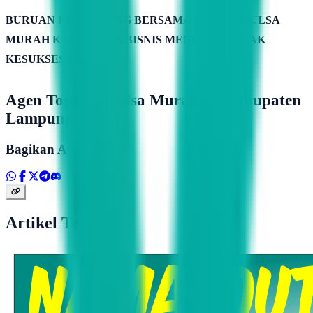
BURUAN BERGABUNG BERSAMA SERVER PULSA
MURAH KAMIMITRA BISNIS MENUJU PUNCAK
KESUKSESAN
Agen Topindo Pulsa Murah Di Kabupaten
Lampung Timur
Bagikan Artikel
Artikel Terkait