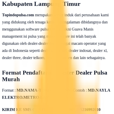
Kabupaten Lampung Timur
Topindopulsa.com
merupakan server induk dari perusahaan kami
yang didukung oleh tenaga kerja berpengalaman dibidangnya dan
menggunakan software pulsa terbaik yakni Guava Manis
management isi pulsa yang mana software ini telah banyak
digunakan oleh dealer-dealer dari berbagai macam operator yang
ada di Indonesia seperti dealer telkomsel, dealer indosat, dealer xl,
dealer three, dealer telkom, dealer smartfren dan lain sebagainya.
Format Pendaftaran Master Dealer Pulsa
Murah
Format :
MD.NAMA-TOKO.PROVINSI
Contoh :
MD.NAYLA
ELEKTRO.METRO-LAMPUNG
KIRIM KE SMS CENTER
085311562009 085216992010