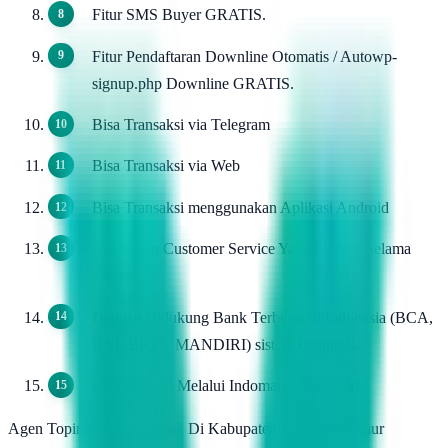
Fitur SMS Buyer GRATIS.
Fitur Pendaftaran Downline Otomatis / Autowp-
signup.php Downline GRATIS.
Bisa Transaksi via Telegram
Bisa Transaksi via Web
Bisa Transaksi menggunakan Aplikasi Android
Dukungan Customer Service Yang Handal Selama
24jam.
Deposit Didukung Bank Terbesar di Indonesia (BCA,
BNI, BRI & MANDIRI) sistem Otomatis.
Bisa Deposit Melalui Indomaret / Alfamart.
Agen Topindo Pulsa Murah Di Kabupaten Lampung Timur