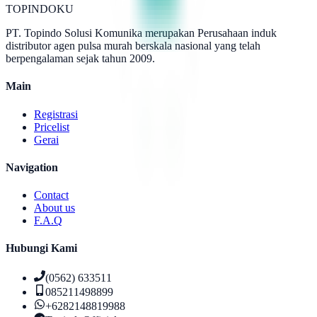
TOPINDOKU
PT. Topindo Solusi Komunika merupakan Perusahaan induk
distributor agen pulsa murah berskala nasional yang telah
berpengalaman sejak tahun 2009.
Main
Registrasi
Pricelist
Gerai
Navigation
Contact
About us
F.A.Q
Hubungi Kami
(0562) 633511
085211498899
+6282148819988