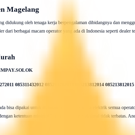
en Magelang
ng didukung oleh tenaga kerja berpengalaman dibidangnya dan menggu
 dari berbagai macam operator yang ada di Indonesia seperti dealer telk
Murah
IMPAY.SOLOK
272011 085311432012 085213782013 085213812014 085213812015
 bisa dipakai untuk melakukan isi ulang pulsa elektrik semua operato
 dengan ketentuan minimal 50rb rupiah dan maksimal tidak terbatas. And