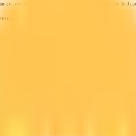
ang tata cara isi saldo deposit pulsa ini silahkan anda baca dan ikuti 
PPOB KAMI