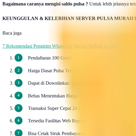
Bagaimana caranya mengisi saldo pulsa ?
Untuk lebih jelasnya tent
KEUNGGULAN & KELEBIHAN SERVER PULSA MURAH 
Baca juga
7 Rekomendasi Pengirim WhatsApp Massal Terbaik di Indonesia
Pendaftaran 100 Gratis.
Harga Dasar Pulsa Termurah / Grosir.
Dapat di Downlinkan Tidak Terbatas.
Bebas Menentukan Harga Ke Downline.
Transaksi Super Cepat 24 Jam Non Stop.
Tersedia Fasilitas Web Report.
Bisa Cetak Struk Pembayaran.