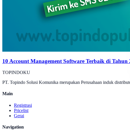
10 Account Management Software Terbaik di Tahun
TOPINDOKU
PT. Topindo Solusi Komunika merupakan Perusahaan induk distributo
Main
Registrasi
Pricelist
Gerai
Navigation