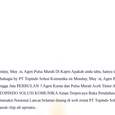
y, May .st, Agen Pulsa Murah Di Kajen Apakah anda tahu, hanya den
hagia by PT Topindo Solusi Komunika on Monday, May .st, Agen Pul
n hingga Juta PERBULAN ?.Agen Kuota dan Pulsa Murah Aceh Timur Ap
T TOPINDO SOLUSI KOMUNIKA Aman Terpercaya Buka Pendaftaran Ma
Transaksi Nasional Lancar.Selamat datang di web resmi PT Topindo 
urah chip all operator..