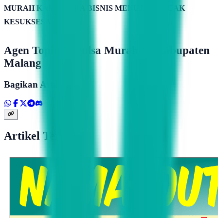
MURAH KAMIMITRA BISNIS MENUJU PUNCAK
KESUKSESAN
Agen Topindo Pulsa Murah Di Kabupaten
Malang
Bagikan Artikel
Artikel Terkait