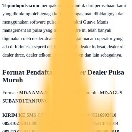
Topindopulsa.com
merupakan server induk dari perusahaan kami
yang didukung oleh tenaga kerja berpengalaman dibidangnya dan
menggunakan software pulsa terbaik yakni Guava Manis
management isi pulsa yang mana software ini telah banyak
digunakan oleh dealer-dealer dari berbagai macam operator yang
ada di Indonesia seperti dealer telkomsel, dealer indosat, dealer xl,
dealer three, dealer telkom, dealer smartfren dan lain sebagainya.
Format Pendaftaran Master Dealer Pulsa
Murah
Format :
MD.NAMA-WARUNG.KOTA
Contoh :
MD.AGUS
SUBANDI.TANJUNG PANDAN
KIRIM KE SMS CENTER
085311562009 085216992010
085310272011 085311432012 085213782013 085213812014
085213812015 085215082016 085819962017 089655892018