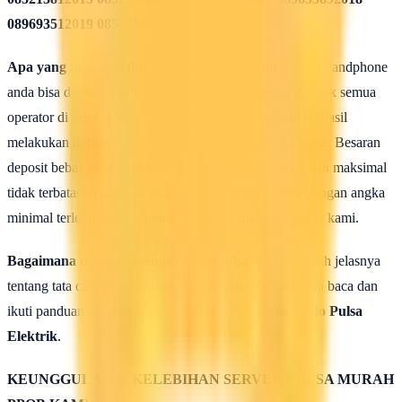
089693512019 08568582020
Apa yang harus dilakukan seusai Mendaftar ?
Agar handphone
anda bisa dipakai untuk melakukan isi ulang pulsa elektrik semua
operator di seluruh wilayah Indonesia, maka setelah berhasil
melakukan daftar anda harus mengisi saldo deposit pulsa. Besaran
deposit bebas dengan ketentuan minimal 50rb rupiah dan maksimal
tidak terbatas. Anda bisa isi deposit saldo pulsa anda dengan angka
minimal terlebih dahulu untuk uji coba kehebatan server kami.
Bagaimana caranya mengisi saldo pulsa ?
Untuk lebih jelasnya
tentang tata cara isi saldo deposit pulsa ini silahkan anda baca dan
ikuti panduan yang terdapat di halaman :
Cara isi Saldo Pulsa
Elektrik
.
KEUNGGULAN & KELEBIHAN SERVER PULSA MURAH