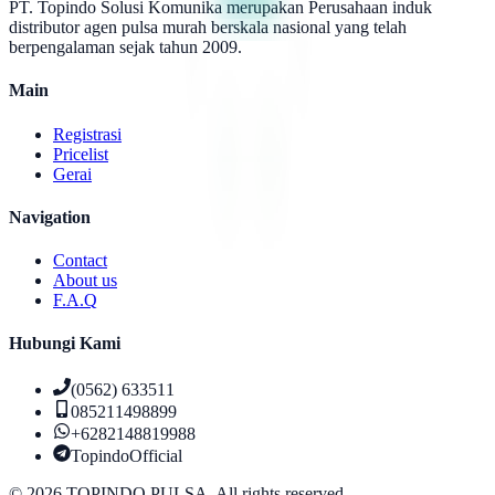
PT. Topindo Solusi Komunika merupakan Perusahaan induk
distributor agen pulsa murah berskala nasional yang telah
berpengalaman sejak tahun 2009.
Main
Registrasi
Pricelist
Gerai
Navigation
Contact
About us
F.A.Q
Hubungi Kami
(0562) 633511
085211498899
+6282148819988
TopindoOfficial
©
2026
TOPINDO PULSA. All rights reserved.