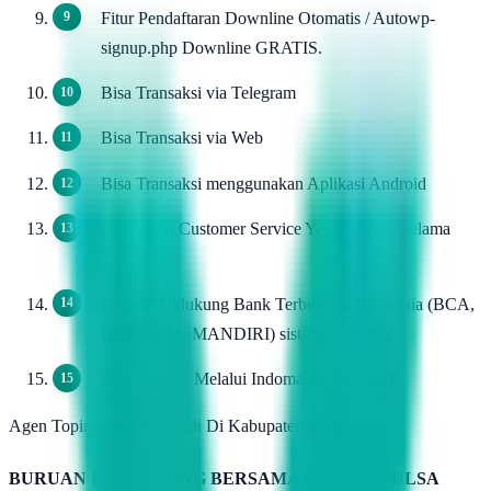
Fitur Pendaftaran Downline Otomatis / Autowp-
signup.php Downline GRATIS.
Bisa Transaksi via Telegram
Bisa Transaksi via Web
Bisa Transaksi menggunakan Aplikasi Android
Dukungan Customer Service Yang Handal Selama
24jam.
Deposit Didukung Bank Terbesar di Indonesia (BCA,
BNI, BRI & MANDIRI) sistem Otomatis.
Bisa Deposit Melalui Indomaret / Alfamart.
Agen Topindo Pulsa Murah Di Kabupaten Malang
BURUAN BERGABUNG BERSAMA SERVER PULSA