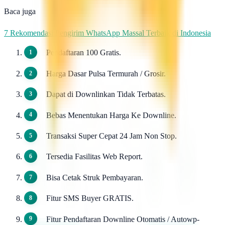
Baca juga
7 Rekomendasi Pengirim WhatsApp Massal Terbaik di Indonesia
Pendaftaran 100 Gratis.
Harga Dasar Pulsa Termurah / Grosir.
Dapat di Downlinkan Tidak Terbatas.
Bebas Menentukan Harga Ke Downline.
Transaksi Super Cepat 24 Jam Non Stop.
Tersedia Fasilitas Web Report.
Bisa Cetak Struk Pembayaran.
Fitur SMS Buyer GRATIS.
Fitur Pendaftaran Downline Otomatis / Autowp-