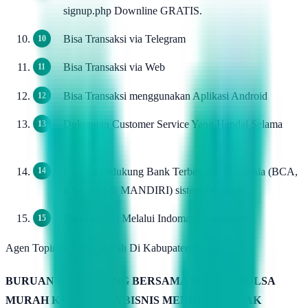
signup.php Downline GRATIS.
Bisa Transaksi via Telegram
Bisa Transaksi via Web
Bisa Transaksi menggunakan Aplikasi Android
Dukungan Customer Service Yang Handal Selama
24jam.
Deposit Didukung Bank Terbesar di Indonesia (BCA,
BNI, BRI & MANDIRI) sistem Otomatis.
Bisa Deposit Melalui Indomaret / Alfamart.
Agen Topindo Pulsa Murah Di Kabupaten Ngada
BURUAN BERGABUNG BERSAMA SERVER PULSA
MURAH KAMIMITRA BISNIS MENUJU PUNCAK