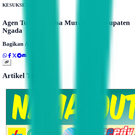
KESUKSESAN
Agen Topindo Pulsa Murah Di Kabupaten
Ngada
Bagikan Artikel
Artikel Terkait