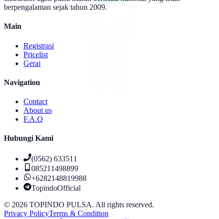
berpengalaman sejak tahun 2009.
Main
Registrasi
Pricelist
Gerai
Navigation
Contact
About us
F.A.Q
Hubungi Kami
(0562) 633511
085211498899
+6282148819988
TopindoOfficial
©
2026
TOPINDO PULSA. All rights reserved.
Privacy Policy
Terms & Condition