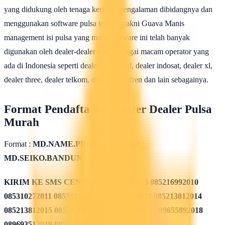
yang didukung oleh tenaga kerja berpengalaman dibidangnya dan
menggunakan software pulsa terbaik yakni Guava Manis
management isi pulsa yang mana software ini telah banyak
digunakan oleh dealer-dealer dari berbagai macam operator yang
ada di Indonesia seperti dealer telkomsel, dealer indosat, dealer xl,
dealer three, dealer telkom, dealer smartfren dan lain sebagainya.
Format Pendaftaran Master Dealer Pulsa
Murah
Format :
MD.NAME.PROVINSI
Contoh :
MD.SEIKO.BANDUNG
KIRIM KE SMS CENTER
085311562009 085216992010
085310272011 085311432012 085213782013 085213812014
085213812015 085215082016 085819962017 089655892018
089693512019 08568582020