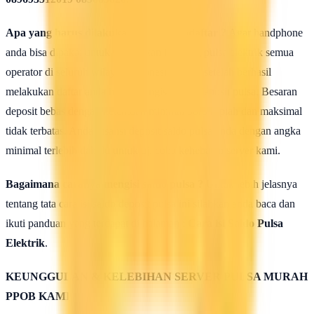
Apa yang harus dilakukan seusai Mendaftar ?
Agar handphone
anda bisa dipakai untuk melakukan isi ulang pulsa elektrik semua
operator di seluruh wilayah Indonesia, maka setelah berhasil
melakukan daftar anda harus mengisi saldo deposit pulsa. Besaran
deposit bebas dengan ketentuan minimal 50rb rupiah dan maksimal
tidak terbatas. Anda bisa isi deposit saldo pulsa anda dengan angka
minimal terlebih dahulu untuk uji coba kehebatan server kami.
Bagaimana caranya mengisi saldo pulsa ?
Untuk lebih jelasnya
tentang tata cara isi saldo deposit pulsa ini silahkan anda baca dan
ikuti panduan yang terdapat di halaman :
Cara isi Saldo Pulsa
Elektrik
.
KEUNGGULAN & KELEBIHAN SERVER PULSA MURAH
PPOB KAMI