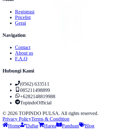
Registrasi
Pricelist
Gerai
Navigation
Contact
About us
F.A.Q
Hubungi Kami
(0562) 633511
085211498899
+6282148819988
TopindoOfficial
©
2026
TOPINDO PULSA. All rights reserved.
Privacy Policy
Terms & Condition
Home
Daftar
Harga
Panduan
Blog