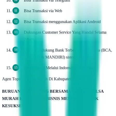
Bisa Transaksi via Telegram
Bisa Transaksi via Web
Bisa Transaksi menggunakan Aplikasi Android
Dukungan Customer Service Yang Handal Selama
24jam.
Deposit Didukung Bank Terbesar di Indonesia (BCA,
BNI, BRI & MANDIRI) sistem Otomatis.
Bisa Deposit Melalui Indomaret / Alfamart.
Agen Topindo Pulsa Murah Di Kabupaten Pacitan
BURUAN BERGABUNG BERSAMA SERVER PULSA
MURAH KAMIMITRA BISNIS MENUJU PUNCAK
KESUKSESAN