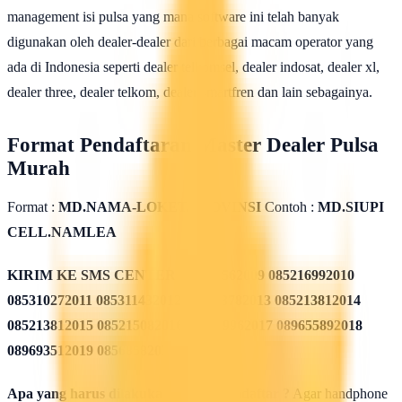
management isi pulsa yang mana software ini telah banyak
digunakan oleh dealer-dealer dari berbagai macam operator yang
ada di Indonesia seperti dealer telkomsel, dealer indosat, dealer xl,
dealer three, dealer telkom, dealer smartfren dan lain sebagainya.
Format Pendaftaran Master Dealer Pulsa
Murah
Format :
MD.NAMA-LOKET.PROVINSI
Contoh :
MD.SIUPI
CELL.NAMLEA
KIRIM KE SMS CENTER
085311562009 085216992010
085310272011 085311432012 085213782013 085213812014
085213812015 085215082016 085819962017 089655892018
089693512019 08568582020
Apa yang harus dilakukan seusai Mendaftar ?
Agar handphone