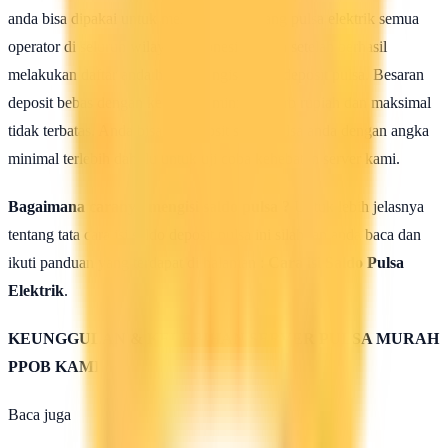
anda bisa dipakai untuk melakukan isi ulang pulsa elektrik semua
operator di seluruh wilayah Indonesia, maka setelah berhasil
melakukan daftar anda harus mengisi saldo deposit pulsa. Besaran
deposit bebas dengan ketentuan minimal 50rb rupiah dan maksimal
tidak terbatas. Anda bisa isi deposit saldo pulsa anda dengan angka
minimal terlebih dahulu untuk uji coba kehebatan server kami.
Bagaimana caranya mengisi saldo pulsa ?
Untuk lebih jelasnya
tentang tata cara isi saldo deposit pulsa ini silahkan anda baca dan
ikuti panduan yang terdapat di halaman :
Cara isi Saldo Pulsa
Elektrik
.
KEUNGGULAN & KELEBIHAN SERVER PULSA MURAH
PPOB KAMI
Baca juga