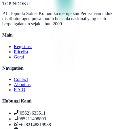
TOPINDOKU
PT. Topindo Solusi Komunika merupakan Perusahaan induk
distributor agen pulsa murah berskala nasional yang telah
berpengalaman sejak tahun 2009.
Main
Registrasi
Pricelist
Gerai
Navigation
Contact
About us
F.A.Q
Hubungi Kami
(0562) 633511
085211498899
+6282148819988