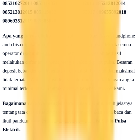
085310272011 085311432012 085213782013 085213812014
085213812015 085215082016 085819962017 089655892018
089693512019 08568582020
Apa yang harus dilakukan seusai Mendaftar ?
Agar handphone
anda bisa dipakai untuk melakukan isi ulang pulsa elektrik semua
operator di seluruh wilayah Indonesia, maka setelah berhasil
melakukan daftar anda harus mengisi saldo deposit pulsa. Besaran
deposit bebas dengan ketentuan minimal 50rb rupiah dan maksimal
tidak terbatas. Anda bisa isi deposit saldo pulsa anda dengan angka
minimal terlebih dahulu untuk uji coba kehebatan server kami.
Bagaimana caranya mengisi saldo pulsa ?
Untuk lebih jelasnya
tentang tata cara isi saldo deposit pulsa ini silahkan anda baca dan
ikuti panduan yang terdapat di halaman :
Cara isi Saldo Pulsa
Elektrik
.