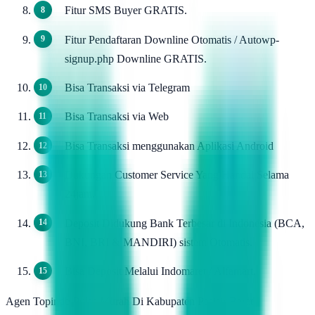
Fitur SMS Buyer GRATIS.
Fitur Pendaftaran Downline Otomatis / Autowp-
signup.php Downline GRATIS.
Bisa Transaksi via Telegram
Bisa Transaksi via Web
Bisa Transaksi menggunakan Aplikasi Android
Dukungan Customer Service Yang Handal Selama
24jam.
Deposit Didukung Bank Terbesar di Indonesia (BCA,
BNI, BRI & MANDIRI) sistem Otomatis.
Bisa Deposit Melalui Indomaret / Alfamart.
Agen Topindo Pulsa Murah Di Kabupaten Pesisir Barat