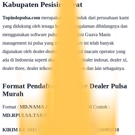
Kabupaten Pesisir Barat
Topindopulsa.com
merupakan server induk dari perusahaan kami
yang didukung oleh tenaga kerja berpengalaman dibidangnya dan
menggunakan software pulsa terbaik yakni Guava Manis
management isi pulsa yang mana software ini telah banyak
digunakan oleh dealer-dealer dari berbagai macam operator yang
ada di Indonesia seperti dealer telkomsel, dealer indosat, dealer xl,
dealer three, dealer telkom, dealer smartfren dan lain sebagainya.
Format Pendaftaran Master Dealer Pulsa
Murah
Format :
MD.NAMA-KONTER.PROVINSI
Contoh :
MD.RPULSA.TABANAN
KIRIM KE SMS CENTER
085311562009 085216992010