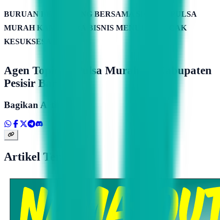
BURUAN BERGABUNG BERSAMA SERVER PULSA
MURAH KAMIMITRA BISNIS MENUJU PUNCAK
KESUKSESAN
Agen Topindo Pulsa Murah Di Kabupaten
Pesisir Barat
Bagikan Artikel
Artikel Terkait