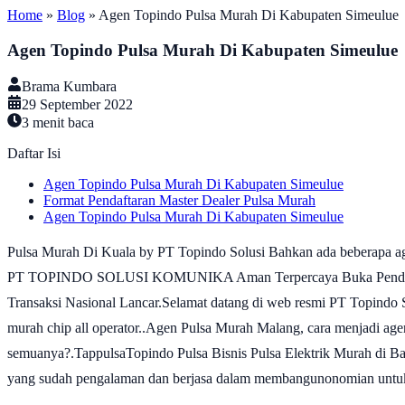
Home
»
Blog
»
Agen Topindo Pulsa Murah Di Kabupaten Simeulue
Agen Topindo Pulsa Murah Di Kabupaten Simeulue
Brama Kumbara
29 September 2022
3
menit baca
Daftar Isi
Agen Topindo Pulsa Murah Di Kabupaten Simeulue
Format Pendaftaran Master Dealer Pulsa Murah
Agen Topindo Pulsa Murah Di Kabupaten Simeulue
Pulsa Murah Di Kuala by PT Topindo Solusi Bahkan ada beberapa 
PT TOPINDO SOLUSI KOMUNIKA Aman Terpercaya Buka Pendaftaran M
Transaksi Nasional Lancar.Selamat datang di web resmi PT Topindo S
murah chip all operator..Agen Pulsa Murah Malang, cara menjadi ag
semuanya?.TappulsaTopindo Pulsa Bisnis Pulsa Elektrik Murah di Ban
yang sudah pengalaman dan berjasa dalam membangunonomian untuk