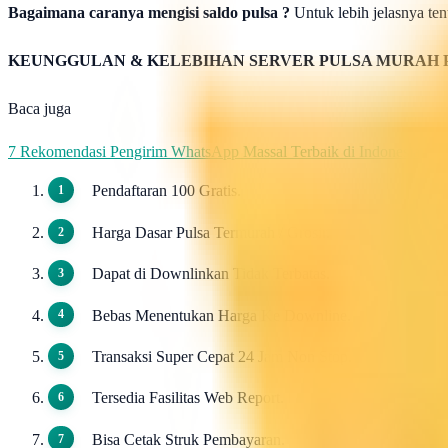
Bagaimana caranya mengisi saldo pulsa ?
Untuk lebih jelasnya tent
KEUNGGULAN & KELEBIHAN SERVER PULSA MURAH 
Baca juga
7 Rekomendasi Pengirim WhatsApp Massal Terbaik di Indonesia
Pendaftaran 100 Gratis.
Harga Dasar Pulsa Termurah / Grosir.
Dapat di Downlinkan Tidak Terbatas.
Bebas Menentukan Harga Ke Downline.
Transaksi Super Cepat 24 Jam Non Stop.
Tersedia Fasilitas Web Report.
Bisa Cetak Struk Pembayaran.