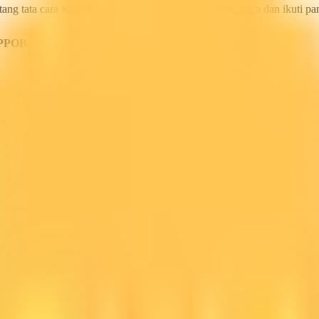
ang tata cara isi saldo deposit pulsa ini silahkan anda baca dan ikuti 
PPOB KAMI