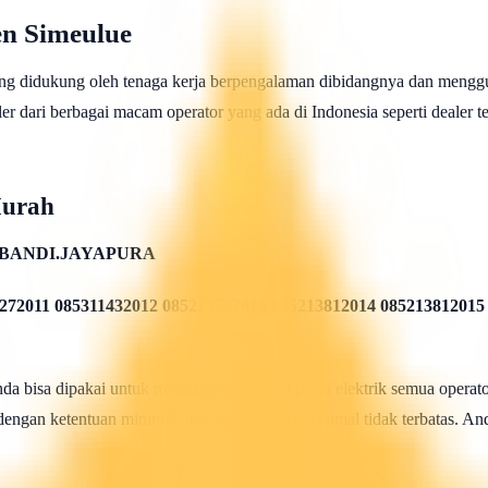
n Simeulue
ng didukung oleh tenaga kerja berpengalaman dibidangnya dan menggu
 dari berbagai macam operator yang ada di Indonesia seperti dealer telk
Murah
BANDI.JAYAPURA
272011 085311432012 085213782013 085213812014 085213812015
 bisa dipakai untuk melakukan isi ulang pulsa elektrik semua operato
 dengan ketentuan minimal 50rb rupiah dan maksimal tidak terbatas. And