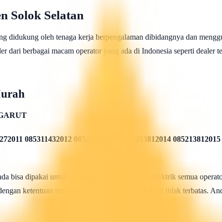
n Solok Selatan
ng didukung oleh tenaga kerja berpengalaman dibidangnya dan menggu
 dari berbagai macam operator yang ada di Indonesia seperti dealer telk
Murah
.GARUT
272011 085311432012 085213782013 085213812014 085213812015
 bisa dipakai untuk melakukan isi ulang pulsa elektrik semua operato
 dengan ketentuan minimal 50rb rupiah dan maksimal tidak terbatas. And