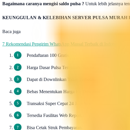
Bagaimana caranya mengisi saldo pulsa ?
Untuk lebih jelasnya tent
KEUNGGULAN & KELEBIHAN SERVER PULSA MURAH 
Baca juga
7 Rekomendasi Pengirim WhatsApp Massal Terbaik di Indonesia
Pendaftaran 100 Gratis.
Harga Dasar Pulsa Termurah / Grosir.
Dapat di Downlinkan Tidak Terbatas.
Bebas Menentukan Harga Ke Downline.
Transaksi Super Cepat 24 Jam Non Stop.
Tersedia Fasilitas Web Report.
Bisa Cetak Struk Pembayaran.