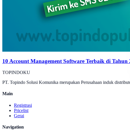
10 Account Management Software Terbaik di Tahun
TOPINDOKU
PT. Topindo Solusi Komunika merupakan Perusahaan induk distributo
Main
Registrasi
Pricelist
Gerai
Navigation