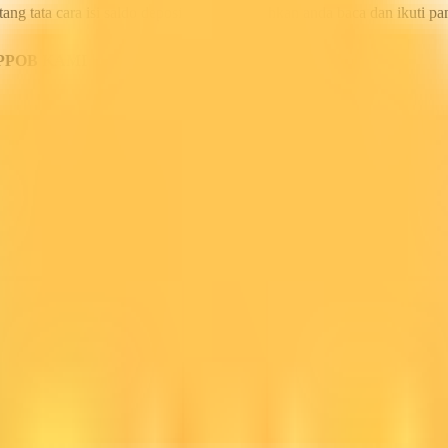
ang tata cara isi saldo deposit pulsa ini silahkan anda baca dan ikuti 
PPOB KAMI