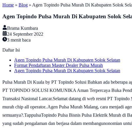
Home
»
Blog
»
Agen Topindo Pulsa Murah Di Kabupaten Solok Sela
Agen Topindo Pulsa Murah Di Kabupaten Solok Sel
Brama Kumbara
24 September 2022
3
menit baca
Daftar Isi
Agen Topindo Pulsa Murah Di Kabupaten Solok Selatan
Format Pendaftaran Master Dealer Pulsa Murah
Agen Topindo Pulsa Murah Di Kabupaten Solok Selatan
Pulsa Murah Di Kuala by PT Topindo Solusi Bahkan ada beberapa 
PT TOPINDO SOLUSI KOMUNIKA Aman Terpercaya Buka Pendaftaran M
Transaksi Nasional Lancar.Selamat datang di web resmi PT Topindo S
murah chip all operator..Agen Pulsa Murah Malang, cara menjadi ag
semuanya?.TappulsaTopindo Pulsa Bisnis Pulsa Elektrik Murah di Ban
yang sudah pengalaman dan berjasa dalam membangunonomian untuk