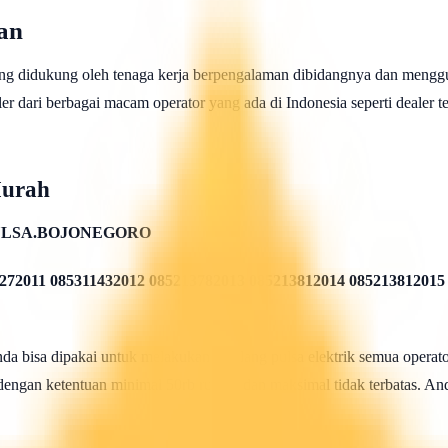
an
ng didukung oleh tenaga kerja berpengalaman dibidangnya dan menggu
 dari berbagai macam operator yang ada di Indonesia seperti dealer telk
Murah
ULSA.BOJONEGORO
272011 085311432012 085213782013 085213812014 085213812015
 bisa dipakai untuk melakukan isi ulang pulsa elektrik semua operato
 dengan ketentuan minimal 50rb rupiah dan maksimal tidak terbatas. And