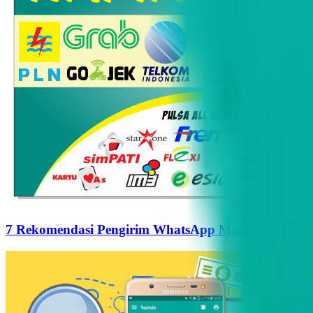
7 Rekomendasi Pengirim WhatsApp Massal Terbaik d