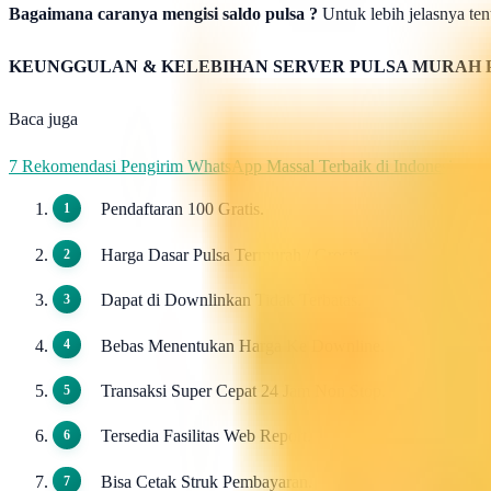
Bagaimana caranya mengisi saldo pulsa ?
Untuk lebih jelasnya tent
KEUNGGULAN & KELEBIHAN SERVER PULSA MURAH 
Baca juga
7 Rekomendasi Pengirim WhatsApp Massal Terbaik di Indonesia
Pendaftaran 100 Gratis.
Harga Dasar Pulsa Termurah / Grosir.
Dapat di Downlinkan Tidak Terbatas.
Bebas Menentukan Harga Ke Downline.
Transaksi Super Cepat 24 Jam Non Stop.
Tersedia Fasilitas Web Report.
Bisa Cetak Struk Pembayaran.