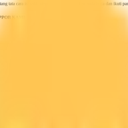
ang tata cara isi saldo deposit pulsa ini silahkan anda baca dan ikuti 
PPOB KAMI