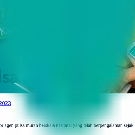
 2023
r agen pulsa murah berskala nasional yang telah berpengalaman sejak