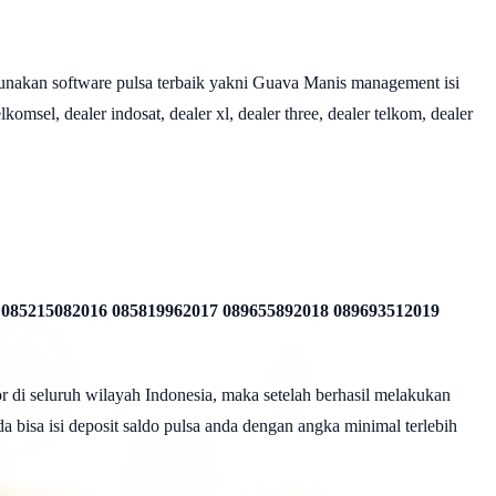
nakan software pulsa terbaik yakni Guava Manis management isi
omsel, dealer indosat, dealer xl, dealer three, dealer telkom, dealer
 085215082016 085819962017 089655892018 089693512019
r di seluruh wilayah Indonesia, maka setelah berhasil melakukan
a bisa isi deposit saldo pulsa anda dengan angka minimal terlebih