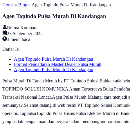
Home
»
Blog
»
Agen Topindo Pulsa Murah Di Kandangan
Agen Topindo Pulsa Murah Di Kandangan
Brama Kumbara
23 September 2022
3
menit baca
Daftar Isi
Agen Topindo Pulsa Murah Di Kandangan
Format Pendaftaran Master Dealer Pulsa Murah
Agen Topindo Pulsa Murah Di Kandangan
Pulsa Murah Di Tanah Merah by PT Topindo Solusi Bahkan ada bebe
TOPINDO SOLUSI KOMUNIKA Aman Terpercaya Buka Pendaftaran Mast
Transaksi Nasional Lancar.Agen Pulsa Murah Malang, cara menjadi a
semuanya?.Selamat datang di web resmi PT Topindo Solusi Komunika, 
operator..TappulsaTopindo Pulsa Bisnis Pulsa Elektrik Murah di Ban
yang sudah pengalaman dan berjasa dalam membangunonomian untuk