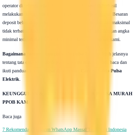
operator di seluruh wilayah Indonesia, maka setelah berhasil
melakukan daftar anda harus mengisi saldo deposit pulsa. Besaran
deposit bebas dengan ketentuan minimal 50rb rupiah dan maksimal
tidak terbatas. Anda bisa isi deposit saldo pulsa anda dengan angka
minimal terlebih dahulu untuk uji coba kehebatan server kami.
Bagaimana caranya mengisi saldo pulsa ?
Untuk lebih jelasnya
tentang tata cara isi saldo deposit pulsa ini silahkan anda baca dan
ikuti panduan yang terdapat di halaman :
Cara isi Saldo Pulsa
Elektrik
.
KEUNGGULAN & KELEBIHAN SERVER PULSA MURAH
PPOB KAMI
Baca juga
7 Rekomendasi Pengirim WhatsApp Massal Terbaik di Indonesia