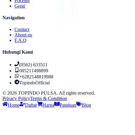
Pricelist
Gerai
Navigation
Contact
About us
F.A.Q
Hubungi Kami
(0562) 633511
085211498899
+6282148819988
TopindoOfficial
©
2026
TOPINDO PULSA. All rights reserved.
Privacy Policy
Terms & Condition
Home
Daftar
Harga
Panduan
Blog