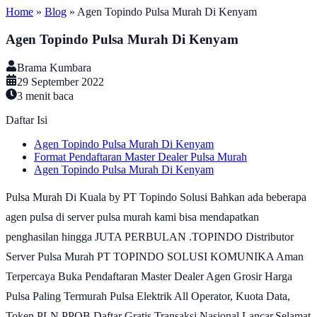
Home
»
Blog
»
Agen Topindo Pulsa Murah Di Kenyam
Agen Topindo Pulsa Murah Di Kenyam
Brama Kumbara
29 September 2022
3
menit baca
Daftar Isi
Agen Topindo Pulsa Murah Di Kenyam
Format Pendaftaran Master Dealer Pulsa Murah
Agen Topindo Pulsa Murah Di Kenyam
Pulsa Murah Di Kuala by PT Topindo Solusi Bahkan ada beberapa
agen pulsa di server pulsa murah kami bisa mendapatkan
penghasilan hingga JUTA PERBULAN .TOPINDO Distributor
Server Pulsa Murah PT TOPINDO SOLUSI KOMUNIKA Aman
Terpercaya Buka Pendaftaran Master Dealer Agen Grosir Harga
Pulsa Paling Termurah Pulsa Elektrik All Operator, Kuota Data,
Token PLN PPOB Daftar Gratis Transaksi Nasional Lancar.Selamat