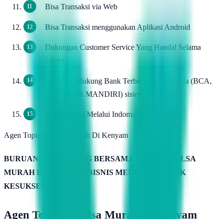
Bisa Transaksi via Web
Bisa Transaksi menggunakan Aplikasi Android
Dukungan Customer Service Yang Handal Selama
24jam.
Deposit Didukung Bank Terbesar di Indonesia (BCA,
BNI, BRI & MANDIRI) sistem Otomatis.
Bisa Deposit Melalui Indomaret / Alfamart.
Agen Topindo Pulsa Murah Di Kenyam
BURUAN BERGABUNG BERSAMA SERVER PULSA
MURAH KAMIMITRA BISNIS MENUJU PUNCAK
KESUKSESAN
Agen Topindo Pulsa Murah Di Kenyam