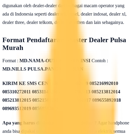
digunakan oleh dealer-dealer dari berbagai macam operator yang
ada di Indonesia seperti dealer telkomsel, dealer indosat, dealer xl,
dealer three, dealer telkom, dealer smartfren dan lain sebagainya.
Format Pendaftaran Master Dealer Pulsa
Murah
Format :
MD.NAMA-OUTLET.PROVINSI
Contoh :
MD.NILLS PULSA.PANGANDARAN
KIRIM KE SMS CENTER
085311562009 085216992010
085310272011 085311432012 085213782013 085213812014
085213812015 085215082016 085819962017 089655892018
089693512019 08568582020
Apa yang harus dilakukan seusai Mendaftar ?
Agar handphone
anda bisa dipakai untuk melakukan isi ulang pulsa elektrik semua