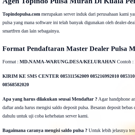
Agen Topindo Pulsa Murah Di Kuala P
Topindopulsa.com
merupakan server induk dari perusahaan kami ya
pulsa yang mana software ini telah banyak digunakan oleh dealer-dealer
smartfren dan lain sebagainya.
Format Pendaftaran Master Dealer Pulsa 
Format :
MD.NAMA-WARUNG.DESA/KELURAHAN
Contoh :
KIRIM KE SMS CENTER
085311562009 085216992010 085310
08568582020
Apa yang harus dilakukan seusai Mendaftar ?
Agar handphone anda
daftar anda harus mengisi saldo deposit pulsa. Besaran deposit bebas
dahulu untuk uji coba kehebatan server kami.
Bagaimana caranya mengisi saldo pulsa ?
Untuk lebih jelasnya tent