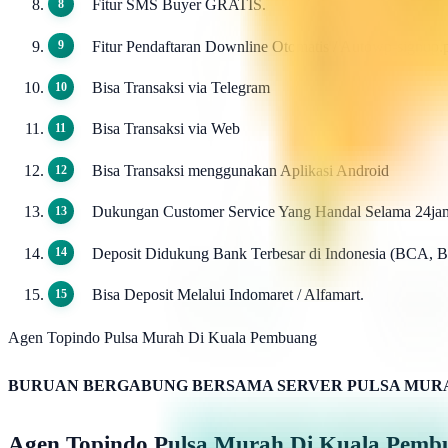
Fitur SMS Buyer GRATIS.
Fitur Pendaftaran Downline Otomatis / Autowp-signu
Bisa Transaksi via Telegram
Bisa Transaksi via Web
Bisa Transaksi menggunakan Aplikasi Android
Dukungan Customer Service Yang Handal Selama 24ja
Deposit Didukung Bank Terbesar di Indonesia (BCA, 
Bisa Deposit Melalui Indomaret / Alfamart.
Agen Topindo Pulsa Murah Di Kuala Pembuang
BURUAN BERGABUNG BERSAMA SERVER PULSA MURA
Agen Topindo Pulsa Murah Di Kuala Pemb