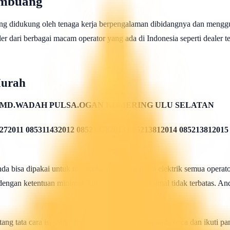
embuang
ng didukung oleh tenaga kerja berpengalaman dibidangnya dan menggu
 dari berbagai macam operator yang ada di Indonesia seperti dealer telk
Murah
MD.WADAH PULSA.OGAN KOMERING ULU SELATAN
272011 085311432012 085213782013 085213812014 085213812015
 bisa dipakai untuk melakukan isi ulang pulsa elektrik semua operato
 dengan ketentuan minimal 50rb rupiah dan maksimal tidak terbatas. And
ang tata cara isi saldo deposit pulsa ini silahkan anda baca dan ikuti 