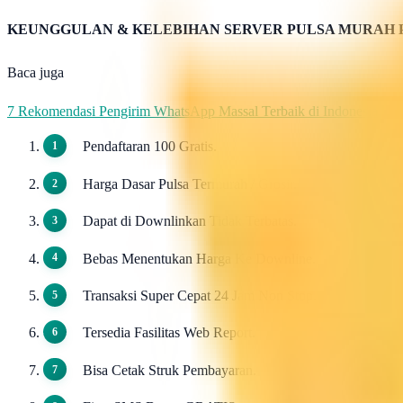
KEUNGGULAN & KELEBIHAN SERVER PULSA MURAH 
Baca juga
7 Rekomendasi Pengirim WhatsApp Massal Terbaik di Indonesia
Pendaftaran 100 Gratis.
Harga Dasar Pulsa Termurah / Grosir.
Dapat di Downlinkan Tidak Terbatas.
Bebas Menentukan Harga Ke Downline.
Transaksi Super Cepat 24 Jam Non Stop.
Tersedia Fasilitas Web Report.
Bisa Cetak Struk Pembayaran.