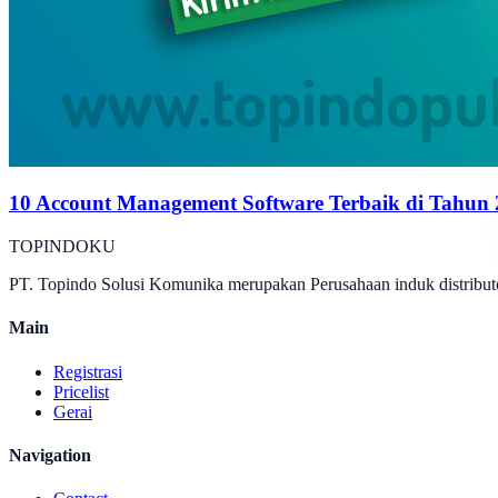
10 Account Management Software Terbaik di Tahun
TOPINDOKU
PT. Topindo Solusi Komunika merupakan Perusahaan induk distributo
Main
Registrasi
Pricelist
Gerai
Navigation