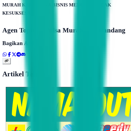
MURAH KAMIMITRA BISNIS MENUJU PUNCAK
KESUKSESAN
Agen Topindo Pulsa Murah Di Kwandang
Bagikan Artikel
Artikel Terkait