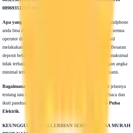
089693512019 08568582020
Apa yang harus dilakukan seusai Mendaftar ?
Agar handphone
anda bisa dipakai untuk melakukan isi ulang pulsa elektrik semua
operator di seluruh wilayah Indonesia, maka setelah berhasil
melakukan daftar anda harus mengisi saldo deposit pulsa. Besaran
deposit bebas dengan ketentuan minimal 50rb rupiah dan maksimal
tidak terbatas. Anda bisa isi deposit saldo pulsa anda dengan angka
minimal terlebih dahulu untuk uji coba kehebatan server kami.
Bagaimana caranya mengisi saldo pulsa ?
Untuk lebih jelasnya
tentang tata cara isi saldo deposit pulsa ini silahkan anda baca dan
ikuti panduan yang terdapat di halaman :
Cara isi Saldo Pulsa
Elektrik
.
KEUNGGULAN & KELEBIHAN SERVER PULSA MURAH