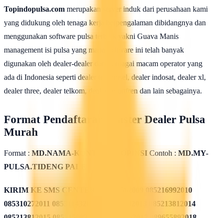
Topindopulsa.com
merupakan server induk dari perusahaan kami
yang didukung oleh tenaga kerja berpengalaman dibidangnya dan
menggunakan software pulsa terbaik yakni Guava Manis
management isi pulsa yang mana software ini telah banyak
digunakan oleh dealer-dealer dari berbagai macam operator yang
ada di Indonesia seperti dealer telkomsel, dealer indosat, dealer xl,
dealer three, dealer telkom, dealer smartfren dan lain sebagainya.
Format Pendaftaran Master Dealer Pulsa
Murah
Format :
MD.NAMA-KONTER.PROPINSI
Contoh :
MD.MY-
PULSA.TIDENG PALE
KIRIM KE SMS CENTER
085311562009 085216992010
085310272011 085311432012 085213782013 085213812014
085213812015 085215082016 085819962017 089655892018