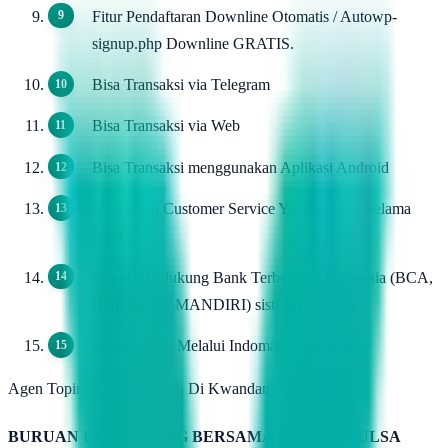
Fitur Pendaftaran Downline Otomatis / Autowp-
signup.php Downline GRATIS.
Bisa Transaksi via Telegram
Bisa Transaksi via Web
Bisa Transaksi menggunakan Aplikasi Android
Dukungan Customer Service Yang Handal Selama
24jam.
Deposit Didukung Bank Terbesar di Indonesia (BCA,
BNI, BRI & MANDIRI) sistem Otomatis.
Bisa Deposit Melalui Indomaret / Alfamart.
Agen Topindo Pulsa Murah Di Kwandang
BURUAN BERGABUNG BERSAMA SERVER PULSA