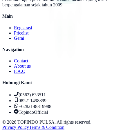
berpengalaman sejak tahun 2009.
Main
Registrasi
Pricelist
Gerai
Navigation
Contact
About us
F.A.Q
Hubungi Kami
(0562) 633511
085211498899
+6282148819988
TopindoOfficial
©
2026
TOPINDO PULSA. All rights reserved.
Privacy Policy
Terms & Condition