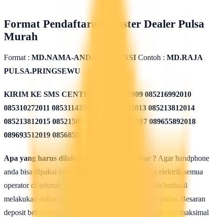
Format Pendaftaran Master Dealer Pulsa
Murah
Format :
MD.NAMA-ANDA.PROPINSI
Contoh :
MD.RAJA
PULSA.PRINGSEWU
KIRIM KE SMS CENTER
085311562009 085216992010
085310272011 085311432012 085213782013 085213812014
085213812015 085215082016 085819962017 089655892018
089693512019 08568582020
Apa yang harus dilakukan seusai Mendaftar ?
Agar handphone
anda bisa dipakai untuk melakukan isi ulang pulsa elektrik semua
operator di seluruh wilayah Indonesia, maka setelah berhasil
melakukan daftar anda harus mengisi saldo deposit pulsa. Besaran
deposit bebas dengan ketentuan minimal 50rb rupiah dan maksimal