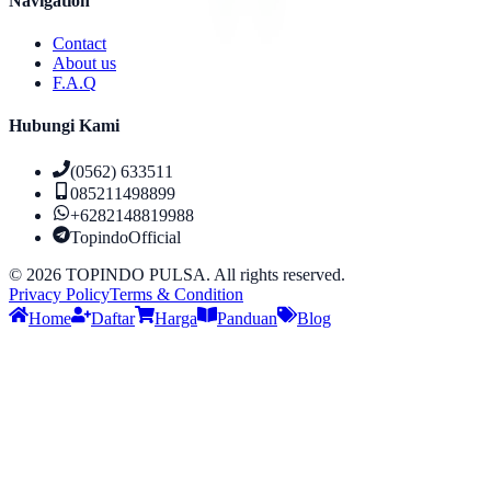
Navigation
Contact
About us
F.A.Q
Hubungi Kami
(0562) 633511
085211498899
+6282148819988
TopindoOfficial
©
2026
TOPINDO PULSA. All rights reserved.
Privacy Policy
Terms & Condition
Home
Daftar
Harga
Panduan
Blog