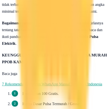
tidak terbatas. Anda bisa isi deposit saldo pulsa anda dengan angka
minimal terlebih dahulu untuk uji coba kehebatan server kami.
Bagaimana caranya mengisi saldo pulsa ?
Untuk lebih jelasnya
tentang tata cara isi saldo deposit pulsa ini silahkan anda baca dan
ikuti panduan yang terdapat di halaman :
Cara isi Saldo Pulsa
Elektrik
.
KEUNGGULAN & KELEBIHAN SERVER PULSA MURAH
PPOB KAMI
Baca juga
7 Rekomendasi Pengirim WhatsApp Massal Terbaik di Indonesia
Pendaftaran 100 Gratis.
Harga Dasar Pulsa Termurah / Grosir.