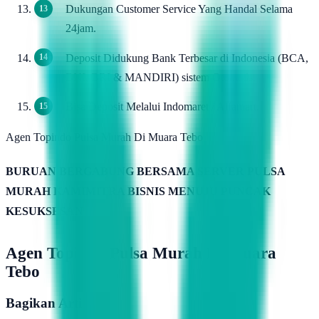
Dukungan Customer Service Yang Handal Selama
24jam.
Deposit Didukung Bank Terbesar di Indonesia (BCA,
BNI, BRI & MANDIRI) sistem Otomatis.
Bisa Deposit Melalui Indomaret / Alfamart.
Agen Topindo Pulsa Murah Di Muara Tebo
BURUAN BERGABUNG BERSAMA SERVER PULSA
MURAH KAMIMITRA BISNIS MENUJU PUNCAK
KESUKSESAN
Agen Topindo Pulsa Murah Di Muara
Tebo
Bagikan Artikel