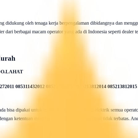
ng didukung oleh tenaga kerja berpengalaman dibidangnya dan menggu
 dari berbagai macam operator yang ada di Indonesia seperti dealer telk
Murah
DO.LAHAT
272011 085311432012 085213782013 085213812014 085213812015
 bisa dipakai untuk melakukan isi ulang pulsa elektrik semua operato
 dengan ketentuan minimal 50rb rupiah dan maksimal tidak terbatas. And