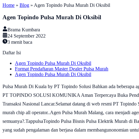
Home
»
Blog
»
Agen Topindo Pulsa Murah Di Oksibil
Agen Topindo Pulsa Murah Di Oksibil
Brama Kumbara
24 September 2022
3
menit baca
Daftar Isi
Agen Topindo Pulsa Murah Di Oksibil
Format Pendaftaran Master Dealer Pulsa Murah
Agen Topindo Pulsa Murah Di Oksibil
Pulsa Murah Di Kuala by PT Topindo Solusi Bahkan ada beberapa 
PT TOPINDO SOLUSI KOMUNIKA Aman Terpercaya Buka Pendaftaran M
Transaksi Nasional Lancar.Selamat datang di web resmi PT Topindo S
murah chip all operator..Agen Pulsa Murah Malang, cara menjadi ag
semuanya?.TappulsaTopindo Pulsa Bisnis Pulsa Elektrik Murah di Ban
yang sudah pengalaman dan berjasa dalam membangunonomian untuk