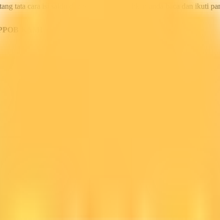
ang tata cara isi saldo deposit pulsa ini silahkan anda baca dan ikuti 
PPOB KAMI