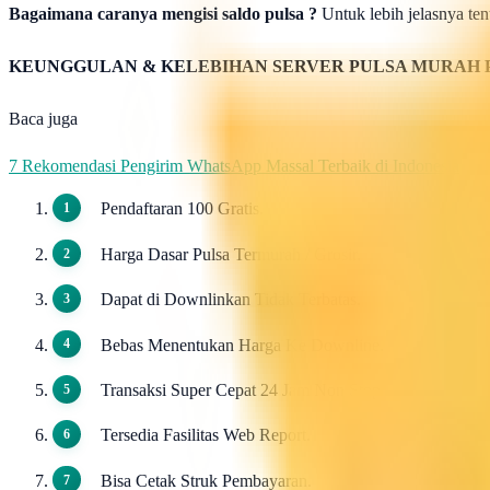
Bagaimana caranya mengisi saldo pulsa ?
Untuk lebih jelasnya tent
KEUNGGULAN & KELEBIHAN SERVER PULSA MURAH 
Baca juga
7 Rekomendasi Pengirim WhatsApp Massal Terbaik di Indonesia
Pendaftaran 100 Gratis.
Harga Dasar Pulsa Termurah / Grosir.
Dapat di Downlinkan Tidak Terbatas.
Bebas Menentukan Harga Ke Downline.
Transaksi Super Cepat 24 Jam Non Stop.
Tersedia Fasilitas Web Report.
Bisa Cetak Struk Pembayaran.