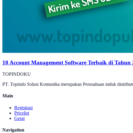
10 Account Management Software Terbaik di Tahun
TOPINDOKU
PT. Topindo Solusi Komunika merupakan Perusahaan induk distributo
Main
Registrasi
Pricelist
Gerai
Navigation