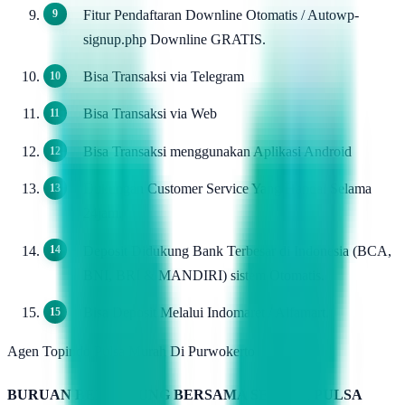
Fitur Pendaftaran Downline Otomatis / Autowp-
signup.php Downline GRATIS.
Bisa Transaksi via Telegram
Bisa Transaksi via Web
Bisa Transaksi menggunakan Aplikasi Android
Dukungan Customer Service Yang Handal Selama
24jam.
Deposit Didukung Bank Terbesar di Indonesia (BCA,
BNI, BRI & MANDIRI) sistem Otomatis.
Bisa Deposit Melalui Indomaret / Alfamart.
Agen Topindo Pulsa Murah Di Purwokerto
BURUAN BERGABUNG BERSAMA SERVER PULSA