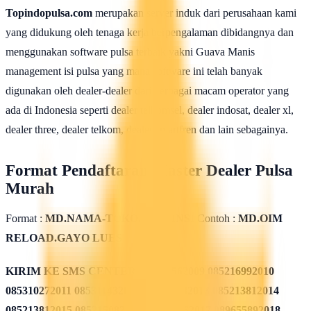
Topindopulsa.com
merupakan server induk dari perusahaan kami
yang didukung oleh tenaga kerja berpengalaman dibidangnya dan
menggunakan software pulsa terbaik yakni Guava Manis
management isi pulsa yang mana software ini telah banyak
digunakan oleh dealer-dealer dari berbagai macam operator yang
ada di Indonesia seperti dealer telkomsel, dealer indosat, dealer xl,
dealer three, dealer telkom, dealer smartfren dan lain sebagainya.
Format Pendaftaran Master Dealer Pulsa
Murah
Format :
MD.NAMA-TOKO.PROPINSI
Contoh :
MD.OIM
RELOAD.GAYO LUES
KIRIM KE SMS CENTER
085311562009 085216992010
085310272011 085311432012 085213782013 085213812014
085213812015 085215082016 085819962017 089655892018