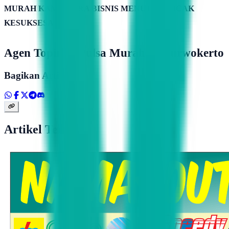
MURAH KAMIMITRA BISNIS MENUJU PUNCAK
KESUKSESAN
Agen Topindo Pulsa Murah Di Purwokerto
Bagikan Artikel
Artikel Terkait