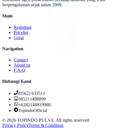
berpengalaman sejak tahun 2009.
Main
Registrasi
Pricelist
Gerai
Navigation
Contact
About us
F.A.Q
Hubungi Kami
(0562) 633511
085211498899
+6282148819988
TopindoOfficial
©
2026
TOPINDO PULSA. All rights reserved.
Privacy Policy
Terms & Condition