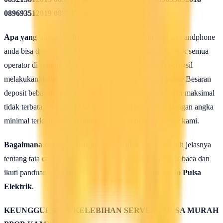
089693512019 08568582020
Apa yang harus dilakukan seusai Mendaftar ?
Agar handphone
anda bisa dipakai untuk melakukan isi ulang pulsa elektrik semua
operator di seluruh wilayah Indonesia, maka setelah berhasil
melakukan daftar anda harus mengisi saldo deposit pulsa. Besaran
deposit bebas dengan ketentuan minimal 50rb rupiah dan maksimal
tidak terbatas. Anda bisa isi deposit saldo pulsa anda dengan angka
minimal terlebih dahulu untuk uji coba kehebatan server kami.
Bagaimana caranya mengisi saldo pulsa ?
Untuk lebih jelasnya
tentang tata cara isi saldo deposit pulsa ini silahkan anda baca dan
ikuti panduan yang terdapat di halaman :
Cara isi Saldo Pulsa
Elektrik
.
KEUNGGULAN & KELEBIHAN SERVER PULSA MURAH