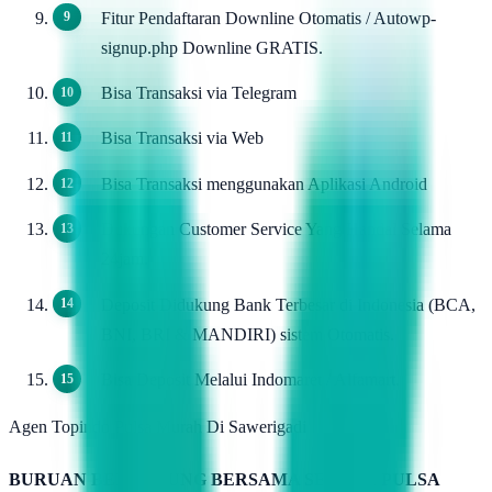
Fitur Pendaftaran Downline Otomatis / Autowp-
signup.php Downline GRATIS.
Bisa Transaksi via Telegram
Bisa Transaksi via Web
Bisa Transaksi menggunakan Aplikasi Android
Dukungan Customer Service Yang Handal Selama
24jam.
Deposit Didukung Bank Terbesar di Indonesia (BCA,
BNI, BRI & MANDIRI) sistem Otomatis.
Bisa Deposit Melalui Indomaret / Alfamart.
Agen Topindo Pulsa Murah Di Sawerigadi
BURUAN BERGABUNG BERSAMA SERVER PULSA