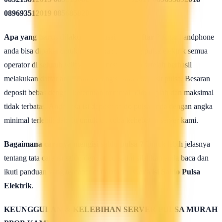
089693512019 08568582020
Apa yang harus dilakukan seusai Mendaftar ?
Agar handphone
anda bisa dipakai untuk melakukan isi ulang pulsa elektrik semua
operator di seluruh wilayah Indonesia, maka setelah berhasil
melakukan daftar anda harus mengisi saldo deposit pulsa. Besaran
deposit bebas dengan ketentuan minimal 50rb rupiah dan maksimal
tidak terbatas. Anda bisa isi deposit saldo pulsa anda dengan angka
minimal terlebih dahulu untuk uji coba kehebatan server kami.
Bagaimana caranya mengisi saldo pulsa ?
Untuk lebih jelasnya
tentang tata cara isi saldo deposit pulsa ini silahkan anda baca dan
ikuti panduan yang terdapat di halaman :
Cara isi Saldo Pulsa
Elektrik
.
KEUNGGULAN & KELEBIHAN SERVER PULSA MURAH