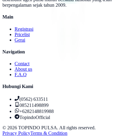
berpengalaman sejak tahun 2009.
Main
Registrasi
Pricelist
Gerai
Navigation
Contact
About us
F.A.Q
Hubungi Kami
(0562) 633511
085211498899
+6282148819988
TopindoOfficial
©
2026
TOPINDO PULSA. All rights reserved.
Privacy Policy
Terms & Condition