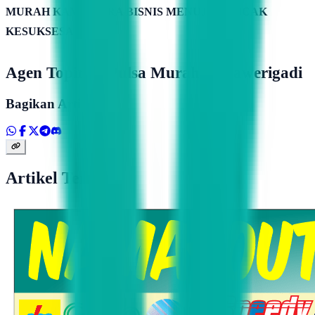
MURAH KAMIMITRA BISNIS MENUJU PUNCAK
KESUKSESAN
Agen Topindo Pulsa Murah Di Sawerigadi
Bagikan Artikel
Artikel Terkait