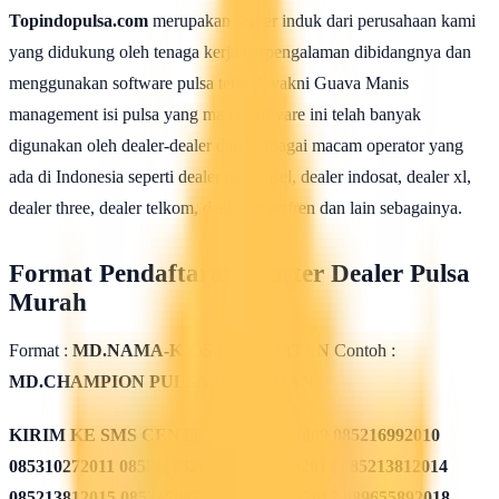
Topindopulsa.com
merupakan server induk dari perusahaan kami
yang didukung oleh tenaga kerja berpengalaman dibidangnya dan
menggunakan software pulsa terbaik yakni Guava Manis
management isi pulsa yang mana software ini telah banyak
digunakan oleh dealer-dealer dari berbagai macam operator yang
ada di Indonesia seperti dealer telkomsel, dealer indosat, dealer xl,
dealer three, dealer telkom, dealer smartfren dan lain sebagainya.
Format Pendaftaran Master Dealer Pulsa
Murah
Format :
MD.NAMA-KIOS.KABUPATEN
Contoh :
MD.CHAMPION PULSA.PASURUAN
KIRIM KE SMS CENTER
085311562009 085216992010
085310272011 085311432012 085213782013 085213812014
085213812015 085215082016 085819962017 089655892018