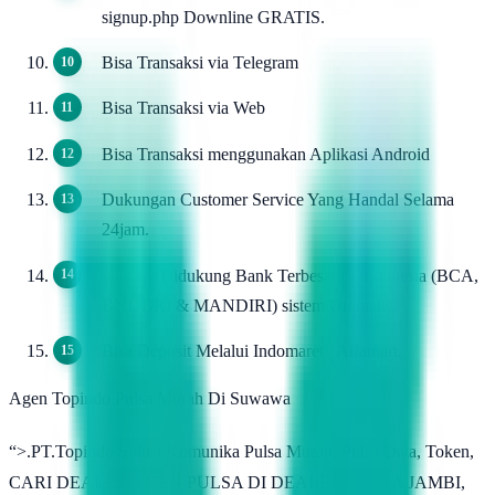
signup.php Downline GRATIS.
Bisa Transaksi via Telegram
Bisa Transaksi via Web
Bisa Transaksi menggunakan Aplikasi Android
Dukungan Customer Service Yang Handal Selama
24jam.
Deposit Didukung Bank Terbesar di Indonesia (BCA,
BNI, BRI & MANDIRI) sistem Otomatis.
Bisa Deposit Melalui Indomaret / Alfamart.
Agen Topindo Pulsa Murah Di Suwawa
“>.PT.Topindo Solusi Komunika Pulsa Murah, Pulsa Data, Token,
CARI DEALER AGEN PULSA DI DEALER PULSA JAMBI,