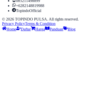
085211498899
+6282148819988
TopindoOfficial
©
2026
TOPINDO PULSA. All rights reserved.
Privacy Policy
Terms & Condition
Home
Daftar
Harga
Panduan
Blog