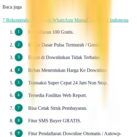
Baca juga
7 Rekomendasi Pengirim WhatsApp Massal Terbaik di Indonesia
Pendaftaran 100 Gratis.
Harga Dasar Pulsa Termurah / Grosir.
Dapat di Downlinkan Tidak Terbatas.
Bebas Menentukan Harga Ke Downline.
Transaksi Super Cepat 24 Jam Non Stop.
Tersedia Fasilitas Web Report.
Bisa Cetak Struk Pembayaran.
Fitur SMS Buyer GRATIS.
Fitur Pendaftaran Downline Otomatis / Autowp-