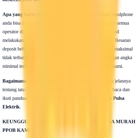
Apa yang harus dilakukan seusai Mendaftar ?
Agar handphone
anda bisa dipakai untuk melakukan isi ulang pulsa elektrik semua
operator di seluruh wilayah Indonesia, maka setelah berhasil
melakukan daftar anda harus mengisi saldo deposit pulsa. Besaran
deposit bebas dengan ketentuan minimal 50rb rupiah dan maksimal
tidak terbatas. Anda bisa isi deposit saldo pulsa anda dengan angka
minimal terlebih dahulu untuk uji coba kehebatan server kami.
Bagaimana caranya mengisi saldo pulsa ?
Untuk lebih jelasnya
tentang tata cara isi saldo deposit pulsa ini silahkan anda baca dan
ikuti panduan yang terdapat di halaman :
Cara isi Saldo Pulsa
Elektrik
.
KEUNGGULAN & KELEBIHAN SERVER PULSA MURAH
PPOB KAMI