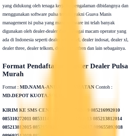
yang didukung oleh tenaga kerja berpengalaman dibidangnya dan
menggunakan software pulsa terbaik yakni Guava Manis
management isi pulsa yang mana software ini telah banyak
digunakan oleh dealer-dealer dari berbagai macam operator yang
ada di Indonesia seperti dealer telkomsel, dealer indosat, dealer xl,
dealer three, dealer telkom, dealer smartfren dan lain sebagainya.
Format Pendaftaran Master Dealer Pulsa
Murah
Format :
MD.NAMA-ANDA.KECAMATAN
Contoh :
MD.DEPOT KUOTA.SOLO
KIRIM KE SMS CENTER
085311562009 085216992010
085310272011 085311432012 085213782013 085213812014
085213812015 085215082016 085819962017 089655892018
089693512019 08568582020