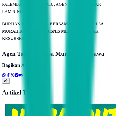
PALEMBANG, BENGKULU, AGEN PULSA BANDAR
LAMPUNG .
BURUAN BERGABUNG BERSAMA SERVER PULSA
MURAH KAMIMITRA BISNIS MENUJU PUNCAK
KESUKSESAN
Agen Topindo Pulsa Murah Di Suwawa
Bagikan Artikel
Artikel Terkait