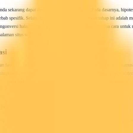
a sekarang dapat membangun hipotesis Anda. Pada dasarnya, hipotesis
enyebab spesifik. Selain itu, cara terbaik untuk melewati tahap ini ada
engonversi halaman situs web Anda. Dalam hal ini, ada dua cara untuk
halaman situs web yang ada.
asi
n fase penentuan prioritas menggunakan kerangka kerja yang dirumus
eningkatan yang cepat. Persempit halaman yang ingin Anda perbarui de
sebuah website e-commerce yang memiliki proses optimasi yang rumit.
riat?
rsi, ada baiknya Anda memahami pentingnya statistik dan peran pent