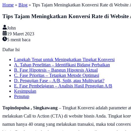
Home
»
Blog
»
Tips Tajam Meningkatkan Konversi Rate di Website
Tips Tajam Meningkatkan Konversi Rate di Website
John
19 Maret 2023
5
menit baca
Daftar Isi
Langkah Tepat untuk Meningkatkan Tingkat Konversi
A. Tahap Penelitian – Identifikasi Bidang Perbaikan
B. Fase Hipotesis – Bangun Hipotesis Aktual
C. Fase Prioritas – Tetapkan Metode Optimasi
D. Pengujian Fase – A/B, Split, atau Multivariat?
E. Fase Pembelajaran – Analisis Hasil Pengujian A/B
Kesimpulan
Penutup
Topindopulsa , Singkawang
– Tingkat Konversi adalah parameter at
melakukan Call to Action (CTA) di website bisnis Anda. Tingkat ko
namun hanya 40 orang yang melakukan transaksi, maka total convers