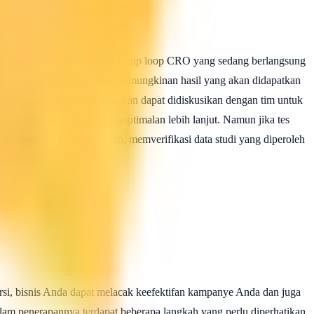
terakhir, Anda juga perlu menutup loop CRO yang sedang berlangsung
ilakukan untuk CRO, ada dua kemungkinan hasil yang akan didapatkan
l pengujian yang Anda jalankan dapat didiskusikan dengan tim untuk
ntuk mendorong upaya pengoptimalan lebih lanjut. Namun jika tes
mi hasil tes yang diperoleh, memverifikasi data studi yang diperoleh
 kembali.
rsi, bisnis Anda dapat melacak keefektifan kampanye Anda dan juga
lam penerapannya terdapat beberapa langkah yang perlu diperhatikan