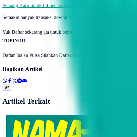
Peluang Karir untuk Influencer Marketing di tahun 2023
Semakin banyak transaksi downline maka semakin besar pula bonus y
Yuk Daftar sekarang aja untuk berbisnis pulsa daripada pusing cari l
TOPINDO
Daftar Jualan Pulsa Silahkan Daftar Disini :
CARA DAFTAR
Bagikan Artikel
Artikel Terkait