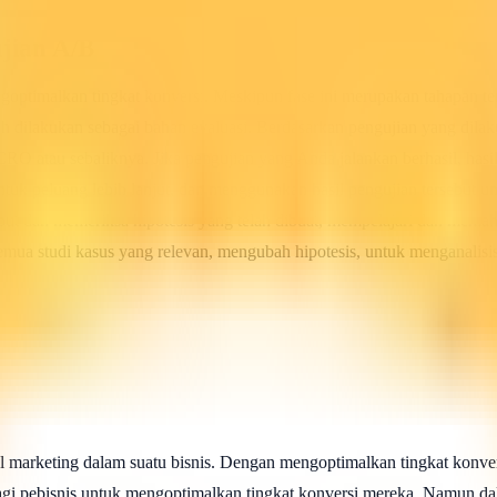
ujian A/B
ngoptimalkan tingkat konversi. Meskipun fase ini merupakan tahapan 
telah dilakukan sebagai bahan evaluasi. Berdasarkan pengujian yang d
RO atau sebaliknya. Jika pengujian yang Anda jalankan berhasil, hasi
ntuk peluang lebih lanjut, dan menggunakan hasil pengujian tersebut u
but dan memeriksa hipotesis yang telah dibuat, mempelajari dan memaha
mua studi kasus yang relevan, mengubah hipotesis, untuk menganalisis
al marketing dalam suatu bisnis. Dengan mengoptimalkan tingkat konve
agi pebisnis untuk mengoptimalkan tingkat konversi mereka. Namun da