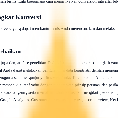
san bisnis. Lalu bagaimana cara meningkatkan conversion rate agar leb
gkat Konversi
onversi yang dapat membantu bisnis Anda merencanakan dan melaksana
erbaikan
t juga dengan fase penelitian. Pada tahap ini, ada beberapa langkah
if Anda dapat melakukan pengumpulan data kuantitatif dengan mengana
 pengguna saat mengunjungi situs web Anda. Tahap kedua, Anda dap
tode kualitatif yaitu dengan menerapkan prinsip persuasi dan perilak
ancara langsung serta memahami studi kasus dan mengikuti pedoman p
i Google Analytics, Customer Survey, usability test, user interview, 
l