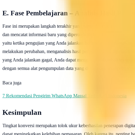
E. Fase Pembelajaran – Analisis Hasil Peng
Fase ini merupakan langkah terakhir yang harus dilakukan dalam me
dan mencatat informasi baru yang diperoleh melalui hasil tes yang 
yaitu ketika pengujian yang Anda jalankan berhasil mengoptimalkan C
melakukan perubahan, menganalisis hasil pengujian yang diperoleh u
yang Anda jalankan gagal, Anda dapat menganalisis kembali tes terse
dengan semua alat pengumpulan data yang digunakan, mempelajari se
Baca juga
7 Rekomendasi Pengirim WhatsApp Massal Terbaik di Indonesia
Kesimpulan
Tingkat konversi merupakan tolok ukur keberhasilan penerapan digit
dapat meningkatkan kelebihan pemasaran. Oleh karena itu, penting b