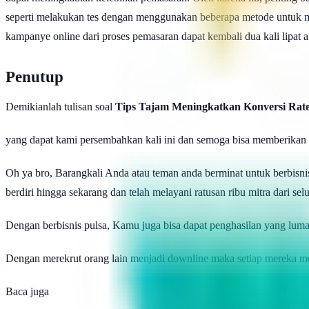
seperti melakukan tes dengan menggunakan beberapa metode untuk me
kampanye online dari proses pemasaran dapat kembali dua kali lipat at
Penutup
Demikianlah tulisan soal
Tips Tajam Meningkatkan Konversi Rate
yang dapat kami persembahkan kali ini dan semoga bisa memberikan 
Oh ya bro, Barangkali Anda atau teman anda berminat untuk berbisni
berdiri hingga sekarang dan telah melayani ratusan ribu mitra dari sel
Dengan berbisnis pulsa, Kamu juga bisa dapat penghasilan yang lu
Dengan merekrut orang lain menjadi downline maka setiap mereka me
Baca juga