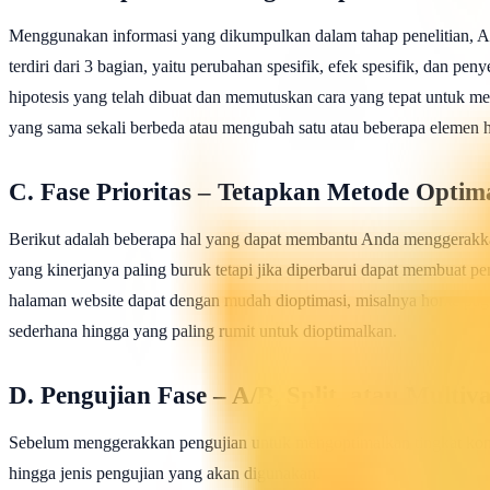
Menggunakan informasi yang dikumpulkan dalam tahap penelitian, And
terdiri dari 3 bagian, yaitu perubahan spesifik, efek spesifik, dan p
hipotesis yang telah dibuat dan memutuskan cara yang tepat untuk m
yang sama sekali berbeda atau mengubah satu atau beberapa elemen 
C. Fase Prioritas – Tetapkan Metode Optim
Berikut adalah beberapa hal yang dapat membantu Anda menggerakka
yang kinerjanya paling buruk tetapi jika diperbarui dapat membuat p
halaman website dapat dengan mudah dioptimasi, misalnya home page 
sederhana hingga yang paling rumit untuk dioptimalkan.
D. Pengujian Fase – A/B, Split, atau Multiva
Sebelum menggerakkan pengujian untuk mengoptimalkan tingkat konve
hingga jenis pengujian yang akan digunakan.