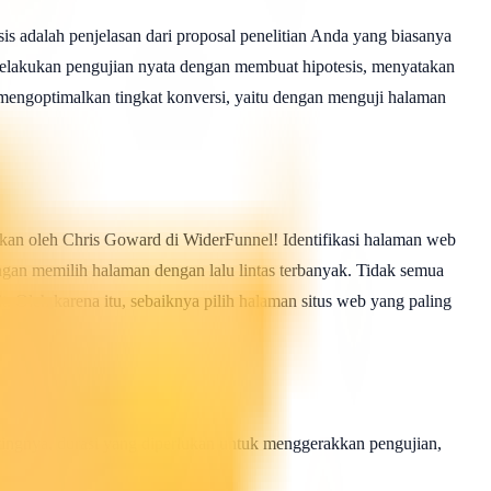
 adalah penjelasan dari proposal penelitian Anda yang biasanya
lah melakukan pengujian nyata dengan membuat hipotesis, menyatakan
 mengoptimalkan tingkat konversi, yaitu dengan menguji halaman
kan oleh Chris Goward di WiderFunnel! Identifikasi halaman web
ngan memilih halaman dengan lalu lintas terbanyak. Tidak semua
 Oleh karena itu, sebaiknya pilih halaman situs web yang paling
ingnya, durasi yang diperlukan untuk menggerakkan pengujian,