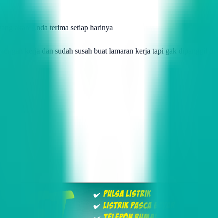
ang akan Anda terima setiap harinya
owongan kerja dan sudah susah buat lamaran kerja tapi gak dipanggil unt